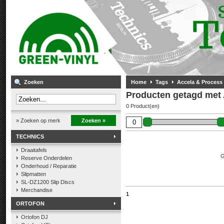
Zoeken
Home
Tags
Accela & Process 
Producten getagd met 
0 Product(en)
» Zoeken op merk
Zoeken »
TECHNICS
Draaitafels
G
Reserve Onderdelen
Onderhoud / Reparatie
Slipmatten
SL-DZ1200 Slip Discs
Merchandise
1
ORTOFON
Ortofon DJ