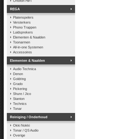
Ortofon HiFi
REGA
Platenspelers
Versterkers
Phono Trappen
Luidsprekers
Elementen & Naalden
Toonarmen
All-in-one Systemen
Accessoires
Elementen & Naalden
Audio Technica
Denon
Goldring
Grado
Pickering
Shure / Jico
Stanton
Technics
Tonar
Reiniging / Onderhoud
Okki Nokki
Tonar / QS Audio
Overige