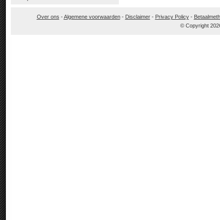
Over ons
-
Algemene voorwaarden
-
Disclaimer
-
Privacy Policy
-
Betaalmet
© Copyright 202