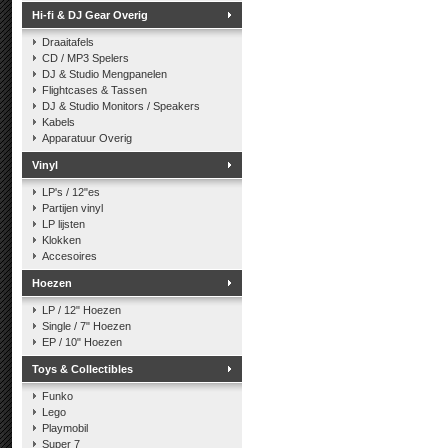
Hi-fi & DJ Gear Overig
Draaitafels
CD / MP3 Spelers
DJ & Studio Mengpanelen
Flightcases & Tassen
DJ & Studio Monitors / Speakers
Kabels
Apparatuur Overig
Vinyl
LP's / 12"es
Partijen vinyl
LP lijsten
Klokken
Accesoires
Hoezen
LP / 12" Hoezen
Single / 7" Hoezen
EP / 10" Hoezen
Toys & Collectibles
Funko
Lego
Playmobil
Super 7