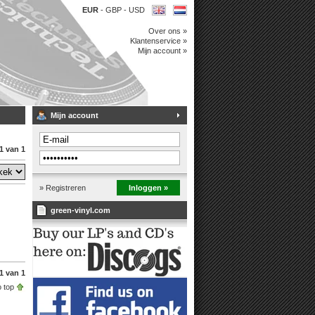
EUR
-
GBP
-
USD
Over ons »
Klantenservice »
Mijn account »
Mijn account
1 van 1
» Registreren
Inloggen »
green-vinyl.com
1 van 1
 top