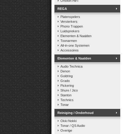
Ortofon HiFi
REGA
Platenspelers
Versterkers
Phono Trappen
Luidsprekers
Elementen & Naalden
Toonarmen
All-in-one Systemen
Accessoires
Elementen & Naalden
Audio Technica
Denon
Goldring
Grado
Pickering
Shure / Jico
Stanton
Technics
Tonar
Reiniging / Onderhoud
Okki Nokki
Tonar / QS Audio
Overige