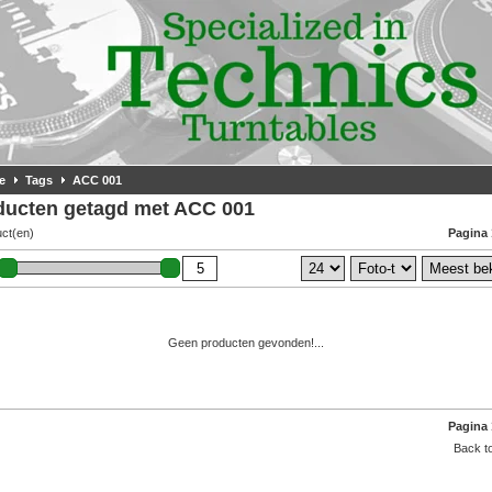
e
Tags
ACC 001
ducten getagd met ACC 001
uct(en)
Pagina 
Geen producten gevonden!...
Pagina 
Back to