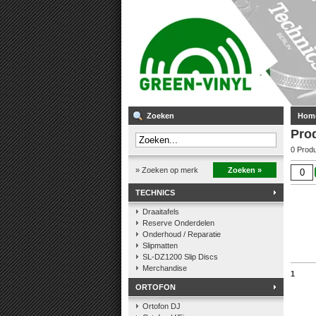
Zoeken
Hom
Pro
0 Prod
» Zoeken op merk
Zoeken »
TECHNICS
Draaitafels
Reserve Onderdelen
Onderhoud / Reparatie
Slipmatten
SL-DZ1200 Slip Discs
Merchandise
1
ORTOFON
Ortofon DJ