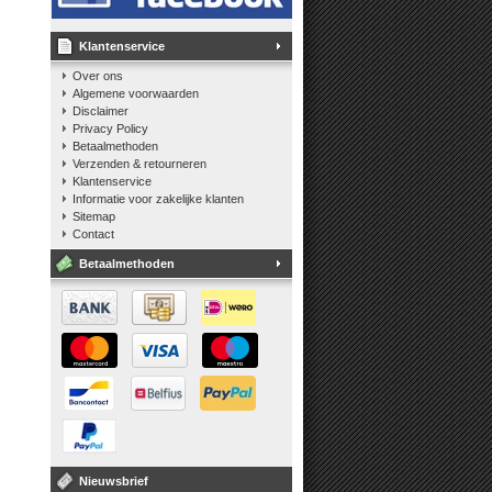
Klantenservice
Over ons
Algemene voorwaarden
Disclaimer
Privacy Policy
Betaalmethoden
Verzenden & retourneren
Klantenservice
Informatie voor zakelijke klanten
Sitemap
Contact
Betaalmethoden
Nieuwsbrief