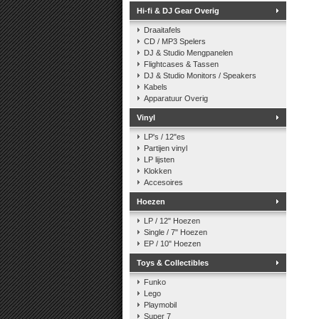
Hi-fi & DJ Gear Overig
Draaitafels
CD / MP3 Spelers
DJ & Studio Mengpanelen
Flightcases & Tassen
DJ & Studio Monitors / Speakers
Kabels
Apparatuur Overig
Vinyl
LP's / 12"es
Partijen vinyl
LP lijsten
Klokken
Accesoires
Hoezen
LP / 12" Hoezen
Single / 7" Hoezen
EP / 10" Hoezen
Toys & Collectibles
Funko
Lego
Playmobil
Super 7