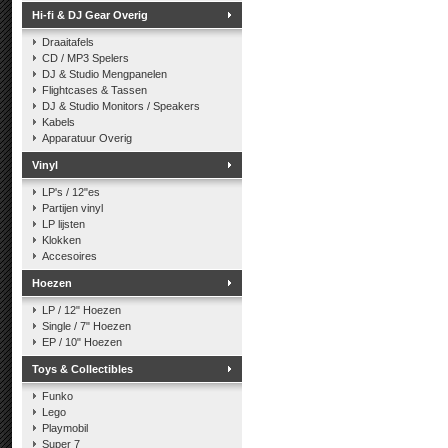
Hi-fi & DJ Gear Overig
Draaitafels
CD / MP3 Spelers
DJ & Studio Mengpanelen
Flightcases & Tassen
DJ & Studio Monitors / Speakers
Kabels
Apparatuur Overig
Vinyl
LP's / 12"es
Partijen vinyl
LP lijsten
Klokken
Accesoires
Hoezen
LP / 12" Hoezen
Single / 7" Hoezen
EP / 10" Hoezen
Toys & Collectibles
Funko
Lego
Playmobil
Super 7