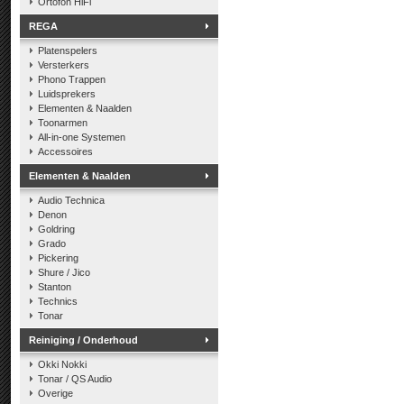
Ortofon HiFi
REGA
Platenspelers
Versterkers
Phono Trappen
Luidsprekers
Elementen & Naalden
Toonarmen
All-in-one Systemen
Accessoires
Elementen & Naalden
Audio Technica
Denon
Goldring
Grado
Pickering
Shure / Jico
Stanton
Technics
Tonar
Reiniging / Onderhoud
Okki Nokki
Tonar / QS Audio
Overige