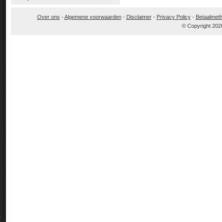
Over ons
-
Algemene voorwaarden
-
Disclaimer
-
Privacy Policy
-
Betaalmet
© Copyright 202