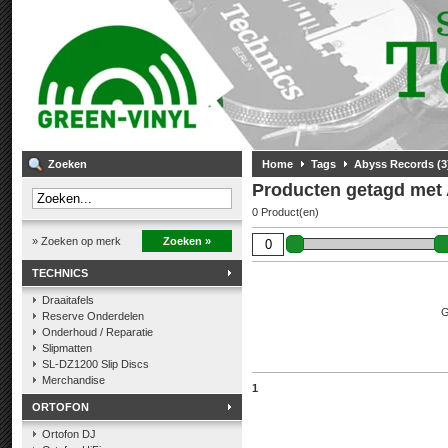
Zoeken
Home
Tags
Abyss Records (3
Producten getagd met 
0 Product(en)
» Zoeken op merk
Zoeken »
TECHNICS
Draaitafels
G
Reserve Onderdelen
Onderhoud / Reparatie
Slipmatten
SL-DZ1200 Slip Discs
Merchandise
1
ORTOFON
Ortofon DJ