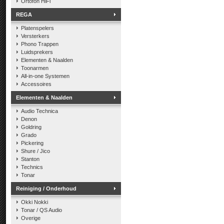
Ortofon HiFi
REGA
Platenspelers
Versterkers
Phono Trappen
Luidsprekers
Elementen & Naalden
Toonarmen
All-in-one Systemen
Accessoires
Elementen & Naalden
Audio Technica
Denon
Goldring
Grado
Pickering
Shure / Jico
Stanton
Technics
Tonar
Reiniging / Onderhoud
Okki Nokki
Tonar / QS Audio
Overige