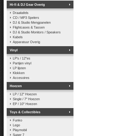
Hi-fi & DJ Gear Overig
Draaitafels
CD / MP3 Spelers
DJ & Studio Mengpanelen
Flightcases & Tassen
DJ & Studio Monitors / Speakers
Kabels
Apparatuur Overig
Vinyl
LP's / 12"es
Partijen vinyl
LP lijsten
Klokken
Accesoires
Hoezen
LP / 12" Hoezen
Single / 7" Hoezen
EP / 10" Hoezen
Toys & Collectibles
Funko
Lego
Playmobil
Super 7