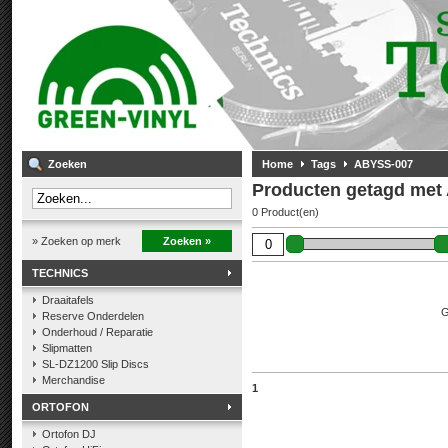
Zoeken
Home
Tags
ABYSS-007
Producten getagd met
0 Product(en)
» Zoeken op merk
Zoeken »
TECHNICS
Draaitafels
G
Reserve Onderdelen
Onderhoud / Reparatie
Slipmatten
SL-DZ1200 Slip Discs
Merchandise
1
ORTOFON
Ortofon DJ