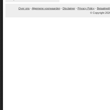
Over ons
-
Algemene voorwaarden
-
Disclaimer
-
Privacy Policy
-
Betaalmet
© Copyright 202