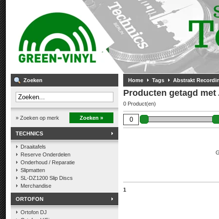
Zoeken
Home
Tags
Abstrakt Recordi
Producten getagd met 
0 Product(en)
» Zoeken op merk
Zoeken »
TECHNICS
Draaitafels
G
Reserve Onderdelen
Onderhoud / Reparatie
Slipmatten
SL-DZ1200 Slip Discs
Merchandise
1
ORTOFON
Ortofon DJ