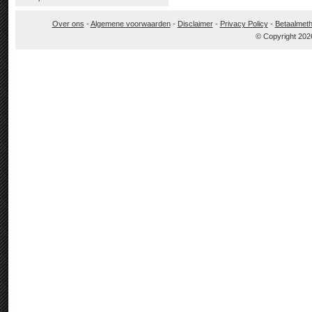
Over ons
-
Algemene voorwaarden
-
Disclaimer
-
Privacy Policy
-
Betaalmet
© Copyright 202