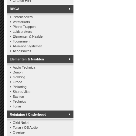
Ortofon HiFi
REGA
Platenspelers
Versterkers
Phono Trappen
Luidsprekers
Elementen & Naalden
Toonarmen
All-in-one Systemen
Accessoires
Elementen & Naalden
Audio Technica
Denon
Goldring
Grado
Pickering
Shure / Jico
Stanton
Technics
Tonar
Reiniging / Onderhoud
Okki Nokki
Tonar / QS Audio
Overige