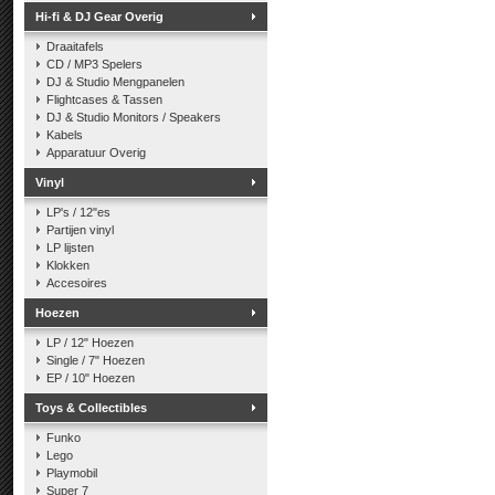
Hi-fi & DJ Gear Overig
Draaitafels
CD / MP3 Spelers
DJ & Studio Mengpanelen
Flightcases & Tassen
DJ & Studio Monitors / Speakers
Kabels
Apparatuur Overig
Vinyl
LP's / 12"es
Partijen vinyl
LP lijsten
Klokken
Accesoires
Hoezen
LP / 12" Hoezen
Single / 7" Hoezen
EP / 10" Hoezen
Toys & Collectibles
Funko
Lego
Playmobil
Super 7