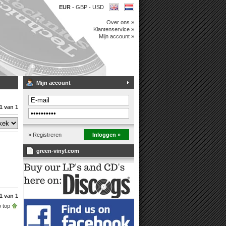
EUR
-
GBP
-
USD
Over ons »
Klantenservice »
Mijn account »
Mijn account
1 van 1
» Registreren
Inloggen »
green-vinyl.com
1 van 1
 top