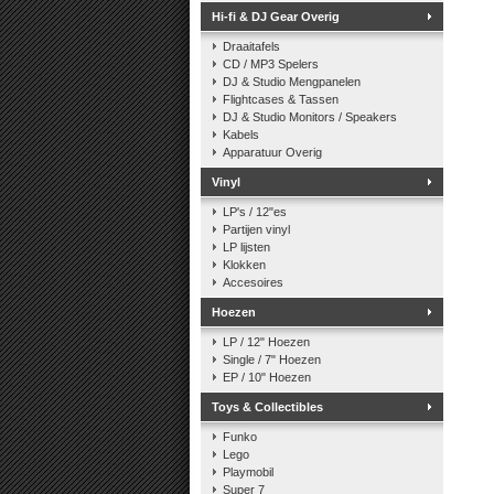
Hi-fi & DJ Gear Overig
Draaitafels
CD / MP3 Spelers
DJ & Studio Mengpanelen
Flightcases & Tassen
DJ & Studio Monitors / Speakers
Kabels
Apparatuur Overig
Vinyl
LP's / 12"es
Partijen vinyl
LP lijsten
Klokken
Accesoires
Hoezen
LP / 12" Hoezen
Single / 7" Hoezen
EP / 10" Hoezen
Toys & Collectibles
Funko
Lego
Playmobil
Super 7