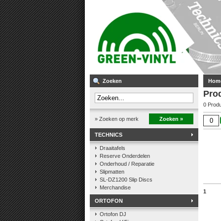
Zoeken
Hom
Pro
0 Prod
» Zoeken op merk
Zoeken »
TECHNICS
Draaitafels
Reserve Onderdelen
Onderhoud / Reparatie
Slipmatten
SL-DZ1200 Slip Discs
Merchandise
1
ORTOFON
Ortofon DJ