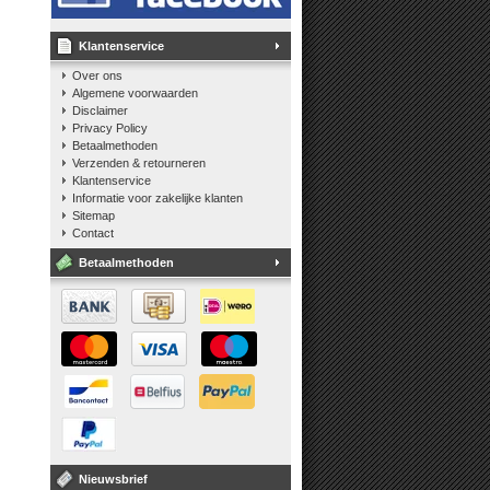
Klantenservice
Over ons
Algemene voorwaarden
Disclaimer
Privacy Policy
Betaalmethoden
Verzenden & retourneren
Klantenservice
Informatie voor zakelijke klanten
Sitemap
Contact
Betaalmethoden
Nieuwsbrief