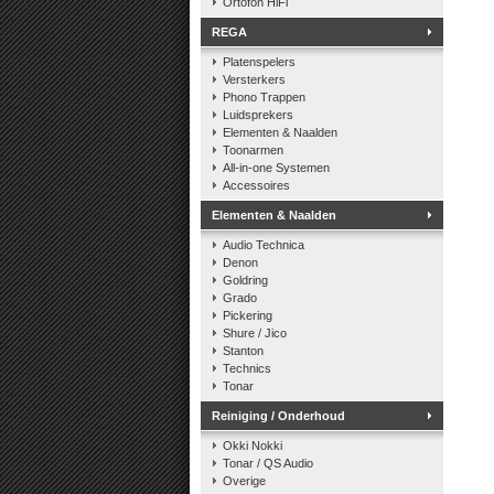
Ortofon HiFi
REGA
Platenspelers
Versterkers
Phono Trappen
Luidsprekers
Elementen & Naalden
Toonarmen
All-in-one Systemen
Accessoires
Elementen & Naalden
Audio Technica
Denon
Goldring
Grado
Pickering
Shure / Jico
Stanton
Technics
Tonar
Reiniging / Onderhoud
Okki Nokki
Tonar / QS Audio
Overige