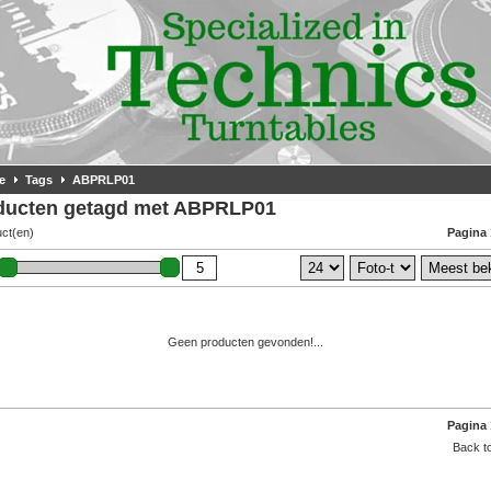
e
Tags
ABPRLP01
ducten getagd met ABPRLP01
uct(en)
Pagina 
Geen producten gevonden!...
Pagina 
Back to