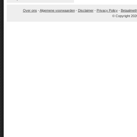
Over ons
-
Algemene voorwaarden
-
Disclaimer
-
Privacy Policy
-
Betaalmet
© Copyright 202