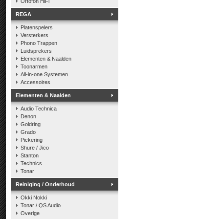
Ortofon HiFi
REGA
Platenspelers
Versterkers
Phono Trappen
Luidsprekers
Elementen & Naalden
Toonarmen
All-in-one Systemen
Accessoires
Elementen & Naalden
Audio Technica
Denon
Goldring
Grado
Pickering
Shure / Jico
Stanton
Technics
Tonar
Reiniging / Onderhoud
Okki Nokki
Tonar / QS Audio
Overige