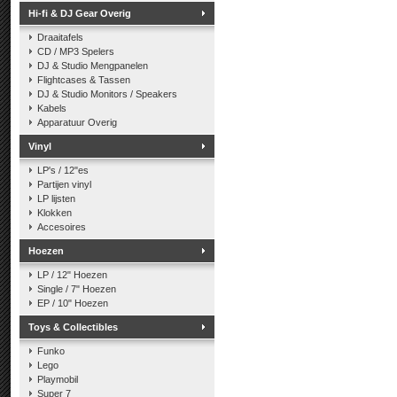
Hi-fi & DJ Gear Overig
Draaitafels
CD / MP3 Spelers
DJ & Studio Mengpanelen
Flightcases & Tassen
DJ & Studio Monitors / Speakers
Kabels
Apparatuur Overig
Vinyl
LP's / 12"es
Partijen vinyl
LP lijsten
Klokken
Accesoires
Hoezen
LP / 12" Hoezen
Single / 7" Hoezen
EP / 10" Hoezen
Toys & Collectibles
Funko
Lego
Playmobil
Super 7