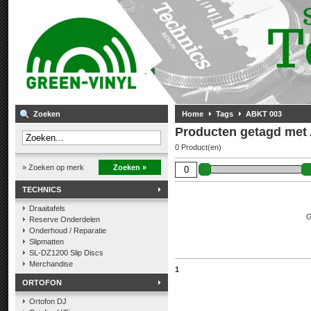
Zoeken
Home
Tags
ABKT 003
Producten getagd met
0 Product(en)
» Zoeken op merk
Zoeken »
TECHNICS
Draaitafels
G
Reserve Onderdelen
Onderhoud / Reparatie
Slipmatten
SL-DZ1200 Slip Discs
Merchandise
1
ORTOFON
Ortofon DJ