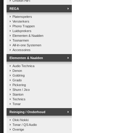
Ortofon HiFi
REGA
Platenspelers
Versterkers
Phono Trappen
Luidsprekers
Elementen & Naalden
Toonarmen
All-in-one Systemen
Accessoires
Elementen & Naalden
Audio Technica
Denon
Goldring
Grado
Pickering
Shure / Jico
Stanton
Technics
Tonar
Reiniging / Onderhoud
Okki Nokki
Tonar / QS Audio
Overige