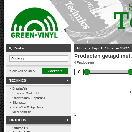
Zoeken
Home
Tags
Abduct-e / D247
Producten getagd met 
0 Product(en)
» Zoeken op merk
Zoeken »
TECHNICS
Draaitafels
G
Reserve Onderdelen
Onderhoud / Reparatie
Slipmatten
SL-DZ1200 Slip Discs
Merchandise
1
ORTOFON
Ortofon DJ