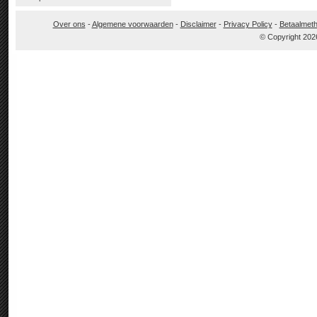
Over ons
-
Algemene voorwaarden
-
Disclaimer
-
Privacy Policy
-
Betaalmet
© Copyright 202