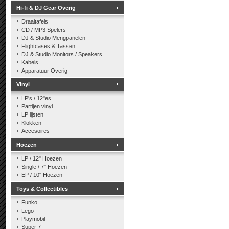
Hi-fi & DJ Gear Overig
Draaitafels
CD / MP3 Spelers
DJ & Studio Mengpanelen
Flightcases & Tassen
DJ & Studio Monitors / Speakers
Kabels
Apparatuur Overig
Vinyl
LP's / 12"es
Partijen vinyl
LP lijsten
Klokken
Accesoires
Hoezen
LP / 12" Hoezen
Single / 7" Hoezen
EP / 10" Hoezen
Toys & Collectibles
Funko
Lego
Playmobil
Super 7