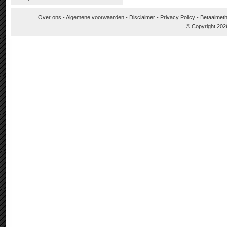
Over ons
-
Algemene voorwaarden
-
Disclaimer
-
Privacy Policy
-
Betaalmet
© Copyright 202