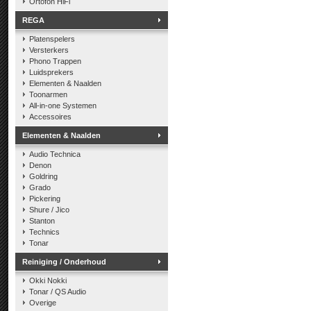
Ortofon HiFi
REGA
Platenspelers
Versterkers
Phono Trappen
Luidsprekers
Elementen & Naalden
Toonarmen
All-in-one Systemen
Accessoires
Elementen & Naalden
Audio Technica
Denon
Goldring
Grado
Pickering
Shure / Jico
Stanton
Technics
Tonar
Reiniging / Onderhoud
Okki Nokki
Tonar / QS Audio
Overige