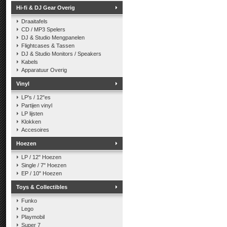
Hi-fi & DJ Gear Overig
Draaitafels
CD / MP3 Spelers
DJ & Studio Mengpanelen
Flightcases & Tassen
DJ & Studio Monitors / Speakers
Kabels
Apparatuur Overig
Vinyl
LP's / 12"es
Partijen vinyl
LP lijsten
Klokken
Accesoires
Hoezen
LP / 12" Hoezen
Single / 7" Hoezen
EP / 10" Hoezen
Toys & Collectibles
Funko
Lego
Playmobil
Super 7