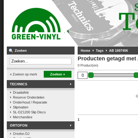
Zoeken
Home
Tags
AB 1697406
Producten getagd met
0 Product(en)
» Zoeken op merk
Zoeken »
TECHNICS
Draaitafels
G
Reserve Onderdelen
Onderhoud / Reparatie
Slipmatten
SL-DZ1200 Slip Discs
Merchandise
1
ORTOFON
Ortofon DJ