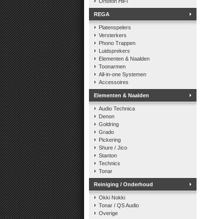
Ortofon HiFi
REGA
Platenspelers
Versterkers
Phono Trappen
Luidsprekers
Elementen & Naalden
Toonarmen
All-in-one Systemen
Accessoires
Elementen & Naalden
Audio Technica
Denon
Goldring
Grado
Pickering
Shure / Jico
Stanton
Technics
Tonar
Reiniging / Onderhoud
Okki Nokki
Tonar / QS Audio
Overige