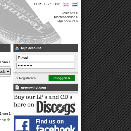
EUR
-
GBP
-
USD
Over ons »
Klantenservice »
Mijn account »
Mijn account
1 van 1
» Registreren
Inloggen »
green-vinyl.com
1 van 1
 top