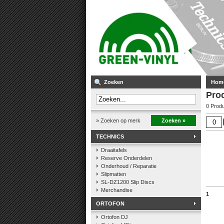
Zoeken
Hom
Pro
0 Prod
» Zoeken op merk
Zoeken »
TECHNICS
Draaitafels
Reserve Onderdelen
Onderhoud / Reparatie
Slipmatten
SL-DZ1200 Slip Discs
Merchandise
1
ORTOFON
Ortofon DJ