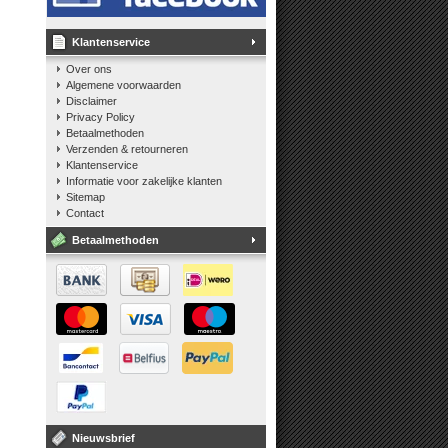
Klantenservice
Over ons
Algemene voorwaarden
Disclaimer
Privacy Policy
Betaalmethoden
Verzenden & retourneren
Klantenservice
Informatie voor zakelijke klanten
Sitemap
Contact
Betaalmethoden
Nieuwsbrief