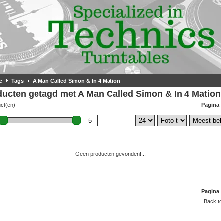
e
Tags
A Man Called Simon & In 4 Mation
ducten getagd met A Man Called Simon & In 4 Mation
uct(en)
Pagina 
Geen producten gevonden!...
Pagina 
Back to