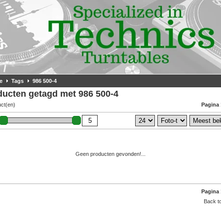
e
Tags
986 500-4
ducten getagd met 986 500-4
uct(en)
Pagina 
Geen producten gevonden!...
Pagina 
Back to