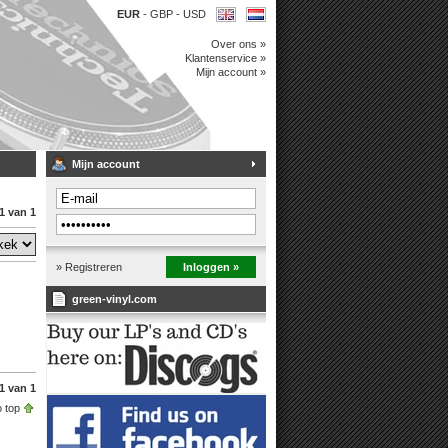
EUR
-
GBP
-
USD
Over ons »
Klantenservice »
Mijn account »
Mijn account
1 van 1
» Registreren
Inloggen »
green-vinyl.com
1 van 1
 top