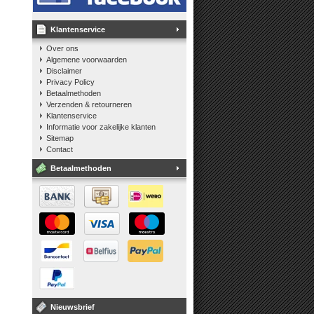
Klantenservice
Over ons
Algemene voorwaarden
Disclaimer
Privacy Policy
Betaalmethoden
Verzenden & retourneren
Klantenservice
Informatie voor zakelijke klanten
Sitemap
Contact
Betaalmethoden
Nieuwsbrief