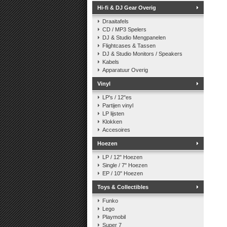
Hi-fi & DJ Gear Overig
Draaitafels
CD / MP3 Spelers
DJ & Studio Mengpanelen
Flightcases & Tassen
DJ & Studio Monitors / Speakers
Kabels
Apparatuur Overig
Vinyl
LP's / 12"es
Partijen vinyl
LP lijsten
Klokken
Accesoires
Hoezen
LP / 12" Hoezen
Single / 7" Hoezen
EP / 10" Hoezen
Toys & Collectibles
Funko
Lego
Playmobil
Super 7