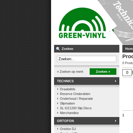
Zoeken
Hom
Pro
0 Prod
» Zoeken op merk
Zoeken »
TECHNICS
Draaitafels
Reserve Onderdelen
Onderhoud / Reparatie
Slipmatten
SL-DZ1200 Slip Discs
Merchandise
1
ORTOFON
Ortofon DJ