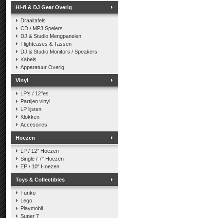
Hi-fi & DJ Gear Overig
Draaitafels
CD / MP3 Spelers
DJ & Studio Mengpanelen
Flightcases & Tassen
DJ & Studio Monitors / Speakers
Kabels
Apparatuur Overig
Vinyl
LP's / 12"es
Partijen vinyl
LP lijsten
Klokken
Accesoires
Hoezen
LP / 12" Hoezen
Single / 7" Hoezen
EP / 10" Hoezen
Toys & Collectibles
Funko
Lego
Playmobil
Super 7