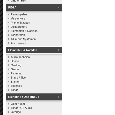
Ortofon HiFi
REGA
Platenspelers
Versterkers
Phono Trappen
Luidsprekers
Elementen & Naalden
Toonarmen
All-in-one Systemen
Accessoires
Elementen & Naalden
Audio Technica
Denon
Goldring
Grado
Pickering
Shure / Jico
Stanton
Technics
Tonar
Reiniging / Onderhoud
Okki Nokki
Tonar / QS Audio
Overige