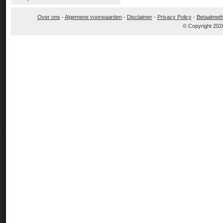
Over ons
-
Algemene voorwaarden
-
Disclaimer
-
Privacy Policy
-
Betaalmet
© Copyright 202