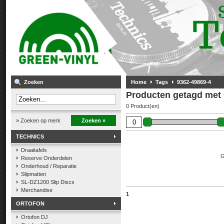
Zoeken
Home
Tags
9362-49869-4
Producten getagd met 
0 Product(en)
» Zoeken op merk
Zoeken »
TECHNICS
Draaitafels
G
Reserve Onderdelen
Onderhoud / Reparatie
Slipmatten
SL-DZ1200 Slip Discs
Merchandise
1
ORTOFON
Ortofon DJ