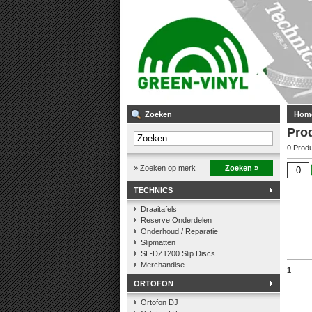
Zoeken
Hom
Pro
0 Prod
» Zoeken op merk
Zoeken »
TECHNICS
Draaitafels
Reserve Onderdelen
Onderhoud / Reparatie
Slipmatten
SL-DZ1200 Slip Discs
Merchandise
1
ORTOFON
Ortofon DJ