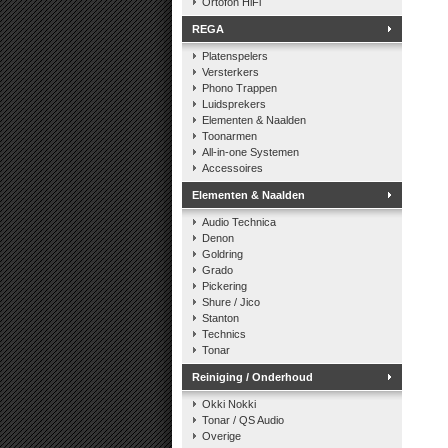
Ortofon HiFi
REGA
Platenspelers
Versterkers
Phono Trappen
Luidsprekers
Elementen & Naalden
Toonarmen
All-in-one Systemen
Accessoires
Elementen & Naalden
Audio Technica
Denon
Goldring
Grado
Pickering
Shure / Jico
Stanton
Technics
Tonar
Reiniging / Onderhoud
Okki Nokki
Tonar / QS Audio
Overige