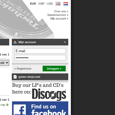
EUR
-
GBP
-
USD
Over ons »
Klantenservice »
Mijn account »
Mijn account
1 van 1
» Registreren
Inloggen »
green-vinyl.com
1 van 1
 top