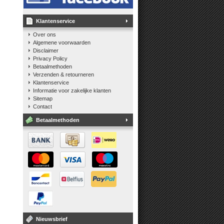
Klantenservice
Over ons
Algemene voorwaarden
Disclaimer
Privacy Policy
Betaalmethoden
Verzenden & retourneren
Klantenservice
Informatie voor zakelijke klanten
Sitemap
Contact
Betaalmethoden
Nieuwsbrief