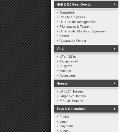
Hi-fi & DJ Gear Overig
Draaitafels
CD / MP3 Spelers
DJ & Studio Mengpanelen
Flightcases & Tassen
DJ & Studio Monitors / Speakers
Kabels
Apparatuur Overig
Vinyl
LP's / 12"es
Partijen vinyl
LP lijsten
Klokken
Accesoires
Hoezen
LP / 12" Hoezen
Single / 7" Hoezen
EP / 10" Hoezen
Toys & Collectibles
Funko
Lego
Playmobil
Super 7