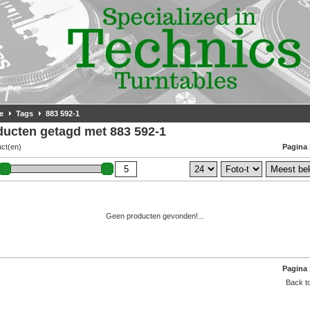
e
Tags
883 592-1
ducten getagd met 883 592-1
uct(en)
Pagina 
Geen producten gevonden!...
Pagina 
Back to