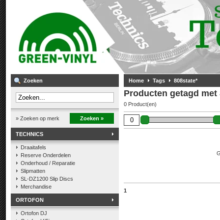
Zoeken
Home
Tags
808state*
Producten getagd met 
0 Product(en)
» Zoeken op merk
Zoeken »
TECHNICS
Draaitafels
G
Reserve Onderdelen
Onderhoud / Reparatie
Slipmatten
SL-DZ1200 Slip Discs
Merchandise
1
ORTOFON
Ortofon DJ