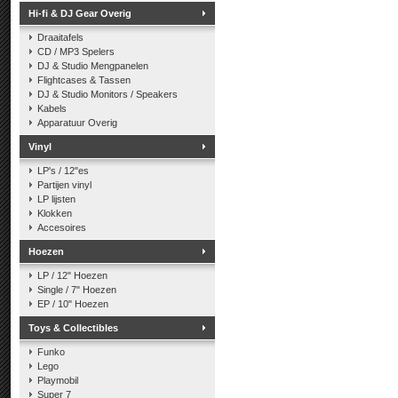
Hi-fi & DJ Gear Overig
Draaitafels
CD / MP3 Spelers
DJ & Studio Mengpanelen
Flightcases & Tassen
DJ & Studio Monitors / Speakers
Kabels
Apparatuur Overig
Vinyl
LP's / 12"es
Partijen vinyl
LP lijsten
Klokken
Accesoires
Hoezen
LP / 12" Hoezen
Single / 7" Hoezen
EP / 10" Hoezen
Toys & Collectibles
Funko
Lego
Playmobil
Super 7