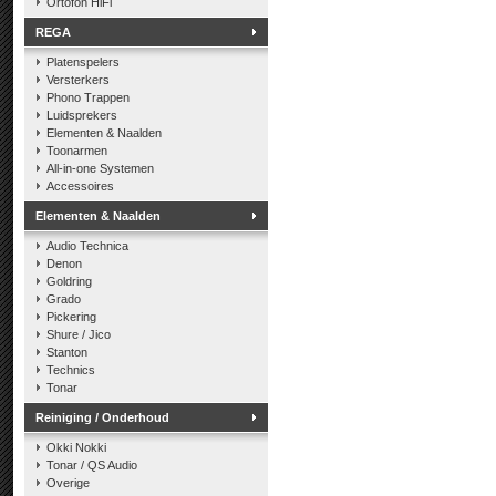
Ortofon HiFi
REGA
Platenspelers
Versterkers
Phono Trappen
Luidsprekers
Elementen & Naalden
Toonarmen
All-in-one Systemen
Accessoires
Elementen & Naalden
Audio Technica
Denon
Goldring
Grado
Pickering
Shure / Jico
Stanton
Technics
Tonar
Reiniging / Onderhoud
Okki Nokki
Tonar / QS Audio
Overige