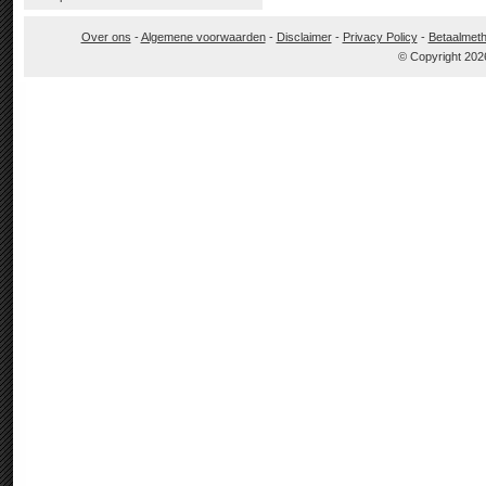
Over ons
-
Algemene voorwaarden
-
Disclaimer
-
Privacy Policy
-
Betaalmet
© Copyright 202