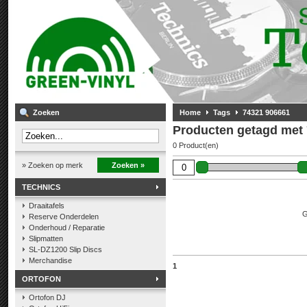
Zoeken
Home
Tags
74321 906661
Producten getagd met
0 Product(en)
» Zoeken op merk
Zoeken »
TECHNICS
Draaitafels
G
Reserve Onderdelen
Onderhoud / Reparatie
Slipmatten
SL-DZ1200 Slip Discs
Merchandise
1
ORTOFON
Ortofon DJ