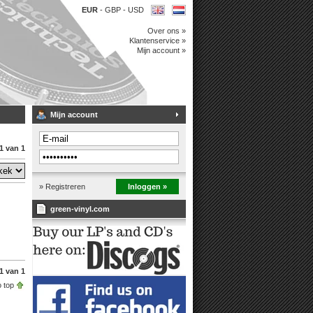
EUR
-
GBP
-
USD
Over ons »
Klantenservice »
Mijn account »
Mijn account
1 van 1
» Registreren
Inloggen »
green-vinyl.com
1 van 1
 top