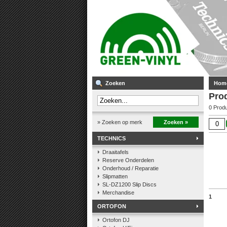
Zoeken
Hom
Pro
0 Prod
» Zoeken op merk
Zoeken »
TECHNICS
Draaitafels
Reserve Onderdelen
Onderhoud / Reparatie
Slipmatten
SL-DZ1200 Slip Discs
Merchandise
1
ORTOFON
Ortofon DJ