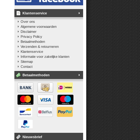
Klantenservice
Over ons
Algemene voorwaarden
Disclaimer
Privacy Policy
Betaalmethoden
Verzenden & retourneren
Klantenservice
Informatie voor zakelijke klanten
Sitemap
Contact
Betaalmethoden
Nieuwsbrief