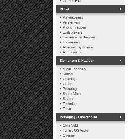
Ortofon HiFi
REGA
Platenspelers
Versterkers
Phono Trappen
Luidsprekers
Elementen & Naalden
Toonarmen
All-in-one Systemen
Accessoires
Elementen & Naalden
Audio Technica
Denon
Goldring
Grado
Pickering
Shure / Jico
Stanton
Technics
Tonar
Reiniging / Onderhoud
Okki Nokki
Tonar / QS Audio
Overige