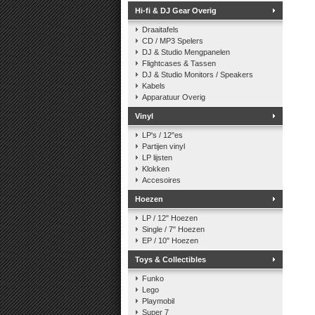
Hi-fi & DJ Gear Overig
Draaitafels
CD / MP3 Spelers
DJ & Studio Mengpanelen
Flightcases & Tassen
DJ & Studio Monitors / Speakers
Kabels
Apparatuur Overig
Vinyl
LP's / 12"es
Partijen vinyl
LP lijsten
Klokken
Accesoires
Hoezen
LP / 12" Hoezen
Single / 7" Hoezen
EP / 10" Hoezen
Toys & Collectibles
Funko
Lego
Playmobil
Super 7