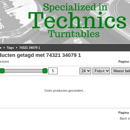
e
Tags
74321 34079 1
ducten getagd met 74321 34079 1
uct(en)
Pagina 
Geen producten gevonden!...
Pagina 
Back to