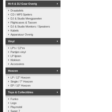
Hi-fi & DJ Gear Overig
Draaitafels
CD / MP3 Spelers
DJ & Studio Mengpanelen
Flightcases & Tassen
DJ & Studio Monitors / Speakers
Kabels
Apparatuur Overig
Vinyl
LP's / 12"es
Partijen vinyl
LP lijsten
Klokken
Accesoires
Hoezen
LP / 12" Hoezen
Single / 7" Hoezen
EP / 10" Hoezen
Toys & Collectibles
Funko
Lego
Playmobil
Super 7