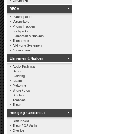
Ortofon HiFi
REGA
Platenspelers
Versterkers
Phono Trappen
Luidsprekers
Elementen & Naalden
Toonarmen
All-in-one Systemen
Accessoires
Elementen & Naalden
Audio Technica
Denon
Goldring
Grado
Pickering
Shure / Jico
Stanton
Technics
Tonar
Reiniging / Onderhoud
Okki Nokki
Tonar / QS Audio
Overige