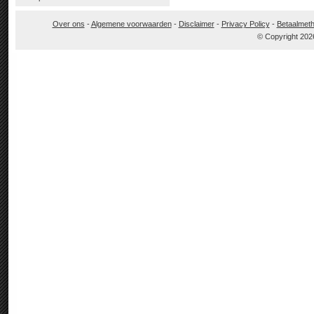
Over ons
-
Algemene voorwaarden
-
Disclaimer
-
Privacy Policy
-
Betaalmet
© Copyright 202