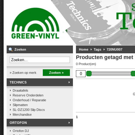
Zoeken
Home
Tags
720NU007
Producten getagd met
0 Product(en)
» Zoeken op merk
Zoeken »
TECHNICS
Draaitafels
G
Reserve Onderdelen
Onderhoud / Reparatie
Slipmatten
SL-DZ1200 Slip Discs
Merchandise
1
ORTOFON
Ortofon DJ