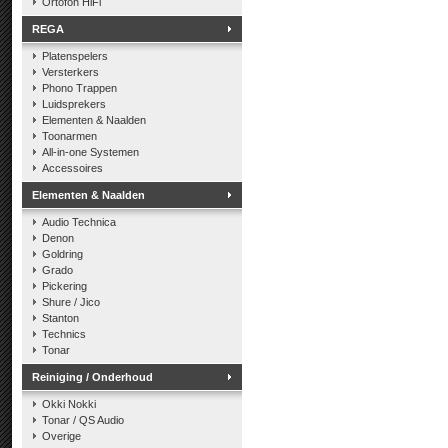
Ortofon HiFi
REGA
Platenspelers
Versterkers
Phono Trappen
Luidsprekers
Elementen & Naalden
Toonarmen
All-in-one Systemen
Accessoires
Elementen & Naalden
Audio Technica
Denon
Goldring
Grado
Pickering
Shure / Jico
Stanton
Technics
Tonar
Reiniging / Onderhoud
Okki Nokki
Tonar / QS Audio
Overige