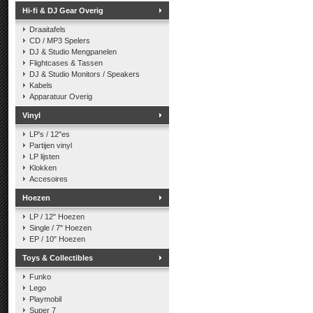
Hi-fi & DJ Gear Overig
Draaitafels
CD / MP3 Spelers
DJ & Studio Mengpanelen
Flightcases & Tassen
DJ & Studio Monitors / Speakers
Kabels
Apparatuur Overig
Vinyl
LP's / 12"es
Partijen vinyl
LP lijsten
Klokken
Accesoires
Hoezen
LP / 12" Hoezen
Single / 7" Hoezen
EP / 10" Hoezen
Toys & Collectibles
Funko
Lego
Playmobil
Super 7