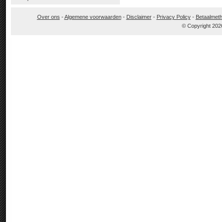
Over ons
-
Algemene voorwaarden
-
Disclaimer
-
Privacy Policy
-
Betaalmet
© Copyright 202