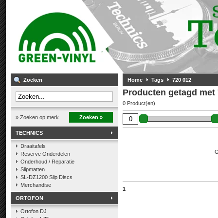
Zoeken
Home
Tags
720 012
Producten getagd met 
0 Product(en)
» Zoeken op merk
Zoeken »
TECHNICS
Draaitafels
G
Reserve Onderdelen
Onderhoud / Reparatie
Slipmatten
SL-DZ1200 Slip Discs
Merchandise
1
ORTOFON
Ortofon DJ