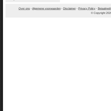
Over ons
-
Algemene voorwaarden
-
Disclaimer
-
Privacy Policy
-
Betaalmet
© Copyright 202