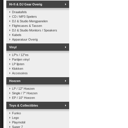
Hi-fi & DJ Gear Overig
Draaitafels
CD / MP3 Spelers
DJ & Studio Mengpanelen
Flightcases & Tassen
DJ & Studio Monitors / Speakers
Kabels
Apparatuur Overig
Vinyl
LP's / 12"es
Partijen vinyl
LP lijsten
Klokken
Accesoires
Hoezen
LP / 12" Hoezen
Single / 7" Hoezen
EP / 10" Hoezen
Toys & Collectibles
Funko
Lego
Playmobil
Super 7