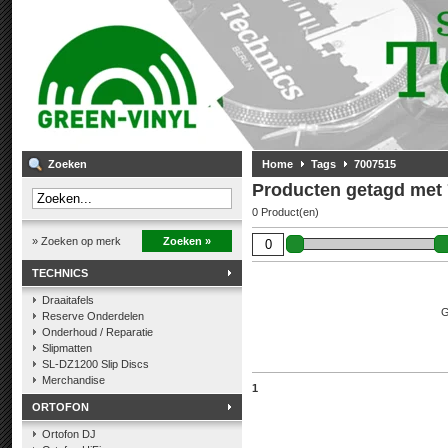
Zoeken
Home
Tags
7007515
Producten getagd met
0 Product(en)
» Zoeken op merk
Zoeken »
TECHNICS
Draaitafels
G
Reserve Onderdelen
Onderhoud / Reparatie
Slipmatten
SL-DZ1200 Slip Discs
Merchandise
1
ORTOFON
Ortofon DJ