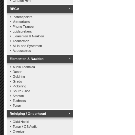
Ortofon HiFi
REGA
Platenspelers
Versterkers
Phono Trappen
Luidsprekers
Elementen & Naalden
Toonarmen
All-in-one Systemen
Accessoires
Elementen & Naalden
Audio Technica
Denon
Goldring
Grado
Pickering
Shure / Jico
Stanton
Technics
Tonar
Reiniging / Onderhoud
Okki Nokki
Tonar / QS Audio
Overige