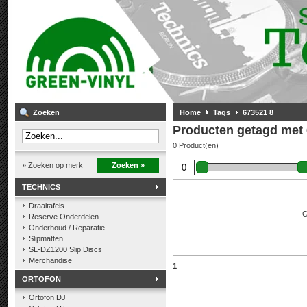
Zoeken
Home
Tags
673521 8
Producten getagd met 
0 Product(en)
» Zoeken op merk
Zoeken »
TECHNICS
Draaitafels
G
Reserve Onderdelen
Onderhoud / Reparatie
Slipmatten
SL-DZ1200 Slip Discs
Merchandise
1
ORTOFON
Ortofon DJ