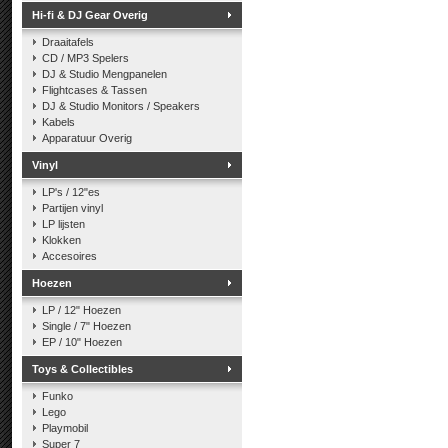
Hi-fi & DJ Gear Overig
Draaitafels
CD / MP3 Spelers
DJ & Studio Mengpanelen
Flightcases & Tassen
DJ & Studio Monitors / Speakers
Kabels
Apparatuur Overig
Vinyl
LP's / 12"es
Partijen vinyl
LP lijsten
Klokken
Accesoires
Hoezen
LP / 12" Hoezen
Single / 7" Hoezen
EP / 10" Hoezen
Toys & Collectibles
Funko
Lego
Playmobil
Super 7