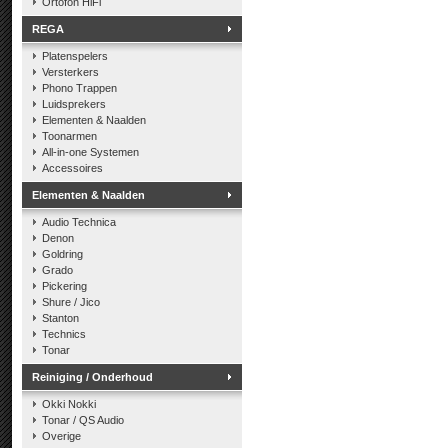
Ortofon HiFi
REGA
Platenspelers
Versterkers
Phono Trappen
Luidsprekers
Elementen & Naalden
Toonarmen
All-in-one Systemen
Accessoires
Elementen & Naalden
Audio Technica
Denon
Goldring
Grado
Pickering
Shure / Jico
Stanton
Technics
Tonar
Reiniging / Onderhoud
Okki Nokki
Tonar / QS Audio
Overige