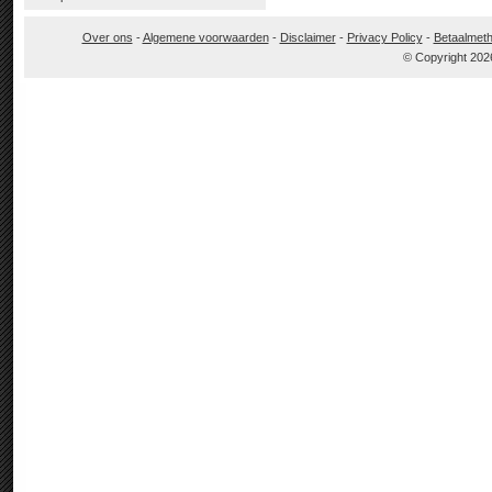
Over ons
-
Algemene voorwaarden
-
Disclaimer
-
Privacy Policy
-
Betaalmet
© Copyright 202