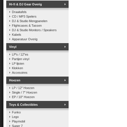
Hi-fi & DJ Gear Overig
Draaitafels
CD / MP3 Spelers
DJ & Studio Mengpanelen
Flightcases & Tassen
DJ & Studio Monitors / Speakers
Kabels
Apparatuur Overig
Vinyl
LP's / 12"es
Partijen vinyl
LP lijsten
Klokken
Accesoires
Hoezen
LP / 12" Hoezen
Single / 7" Hoezen
EP / 10" Hoezen
Toys & Collectibles
Funko
Lego
Playmobil
Super 7