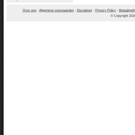
Over ons
-
Algemene voorwaarden
-
Disclaimer
-
Privacy Policy
-
Betaalmet
© Copyright 202