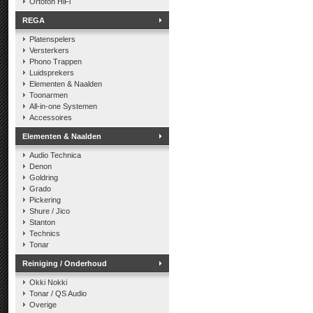
Ortofon HiFi
REGA
Platenspelers
Versterkers
Phono Trappen
Luidsprekers
Elementen & Naalden
Toonarmen
All-in-one Systemen
Accessoires
Elementen & Naalden
Audio Technica
Denon
Goldring
Grado
Pickering
Shure / Jico
Stanton
Technics
Tonar
Reiniging / Onderhoud
Okki Nokki
Tonar / QS Audio
Overige