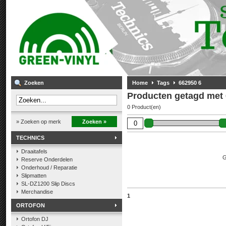
Zoeken
Home
Tags
662950 6
Producten getagd met 
0 Product(en)
» Zoeken op merk
Zoeken »
TECHNICS
Draaitafels
G
Reserve Onderdelen
Onderhoud / Reparatie
Slipmatten
SL-DZ1200 Slip Discs
Merchandise
1
ORTOFON
Ortofon DJ