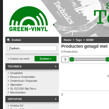
Zoeken
Home
Tags
60368
Producten getagd met
0 Product(en)
» Zoeken op merk
Zoeken »
TECHNICS
Draaitafels
G
Reserve Onderdelen
Onderhoud / Reparatie
Slipmatten
SL-DZ1200 Slip Discs
Merchandise
1
ORTOFON
Ortofon DJ