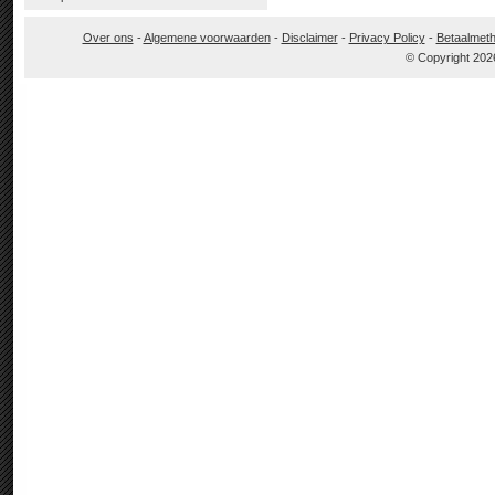
Over ons
-
Algemene voorwaarden
-
Disclaimer
-
Privacy Policy
-
Betaalmet
© Copyright 202