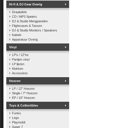
Hi-fi & DJ Gear Overig
Draaitafels
CD / MP3 Spelers
DJ & Studio Mengpanelen
Flightcases & Tassen
DJ & Studio Monitors / Speakers
Kabels
Apparatuur Overig
Vinyl
LP's / 12"es
Partijen vinyl
LP lijsten
Klokken
Accesoires
Hoezen
LP / 12" Hoezen
Single / 7" Hoezen
EP / 10" Hoezen
Toys & Collectibles
Funko
Lego
Playmobil
Super 7