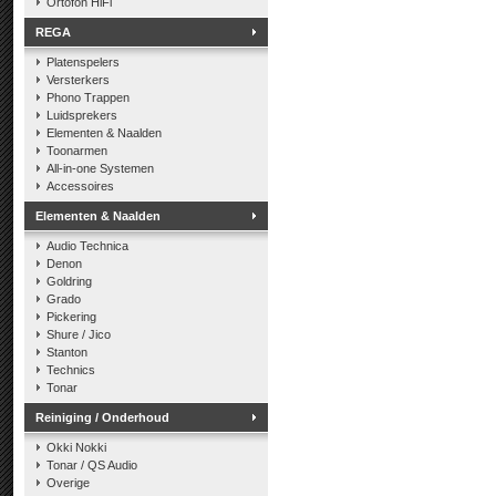
Ortofon HiFi
REGA
Platenspelers
Versterkers
Phono Trappen
Luidsprekers
Elementen & Naalden
Toonarmen
All-in-one Systemen
Accessoires
Elementen & Naalden
Audio Technica
Denon
Goldring
Grado
Pickering
Shure / Jico
Stanton
Technics
Tonar
Reiniging / Onderhoud
Okki Nokki
Tonar / QS Audio
Overige