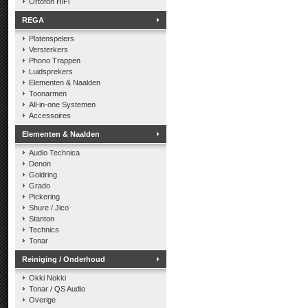
Ortofon HiFi
REGA
Platenspelers
Versterkers
Phono Trappen
Luidsprekers
Elementen & Naalden
Toonarmen
All-in-one Systemen
Accessoires
Elementen & Naalden
Audio Technica
Denon
Goldring
Grado
Pickering
Shure / Jico
Stanton
Technics
Tonar
Reiniging / Onderhoud
Okki Nokki
Tonar / QS Audio
Overige