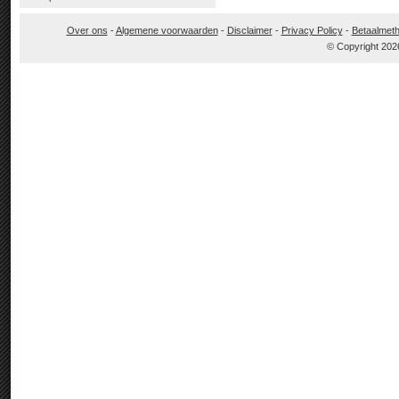
Over ons
-
Algemene voorwaarden
-
Disclaimer
-
Privacy Policy
-
Betaalmet
© Copyright 202