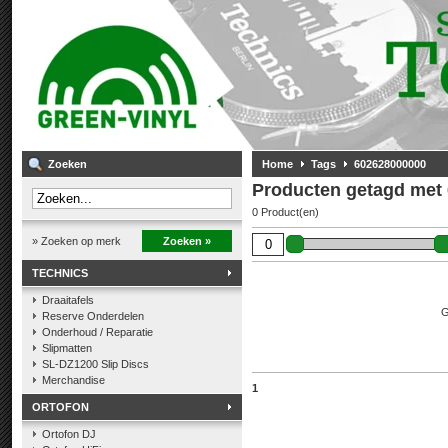
Zoeken
Home
Tags
602628000000
Producten getagd met
0 Product(en)
» Zoeken op merk
Zoeken »
TECHNICS
Draaitafels
G
Reserve Onderdelen
Onderhoud / Reparatie
Slipmatten
SL-DZ1200 Slip Discs
Merchandise
1
ORTOFON
Ortofon DJ