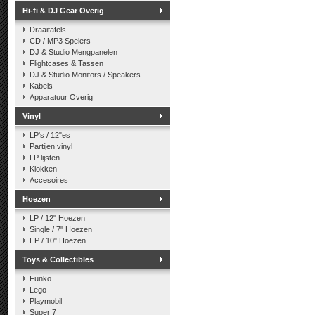
Hi-fi & DJ Gear Overig
Draaitafels
CD / MP3 Spelers
DJ & Studio Mengpanelen
Flightcases & Tassen
DJ & Studio Monitors / Speakers
Kabels
Apparatuur Overig
Vinyl
LP's / 12"es
Partijen vinyl
LP lijsten
Klokken
Accesoires
Hoezen
LP / 12" Hoezen
Single / 7" Hoezen
EP / 10" Hoezen
Toys & Collectibles
Funko
Lego
Playmobil
Super 7