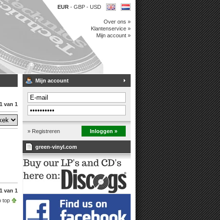
EUR
-
GBP
-
USD
Over ons »
Klantenservice »
Mijn account »
Mijn account
1 van 1
» Registreren
Inloggen »
green-vinyl.com
1 van 1
 top