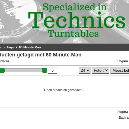
e
Tags
60 Minute Man
ducten getagd met 60 Minute Man
uct(en)
Pagina 
Geen producten gevonden!...
Pagina 
Back to