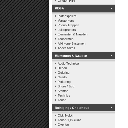
Ortofon HiFi
REGA
Platenspelers
Versterkers
Phono Trappen
Luidsprekers
Elementen & Naalden
Toonarmen
All-in-one Systemen
Accessoires
Elementen & Naalden
Audio Technica
Denon
Goldring
Grado
Pickering
Shure / Jico
Stanton
Technics
Tonar
Reiniging / Onderhoud
Okki Nokki
Tonar / QS Audio
Overige