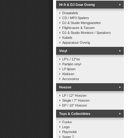
Hi-fi & DJ Gear Overig
Draaitafels
CD / MP3 Spelers
DJ & Studio Mengpanelen
Flightcases & Tassen
DJ & Studio Monitors / Speakers
Kabels
Apparatuur Overig
Vinyl
LP's / 12"es
Partijen vinyl
LP lijsten
Klokken
Accesoires
Hoezen
LP / 12" Hoezen
Single / 7" Hoezen
EP / 10" Hoezen
Toys & Collectibles
Funko
Lego
Playmobil
Super 7