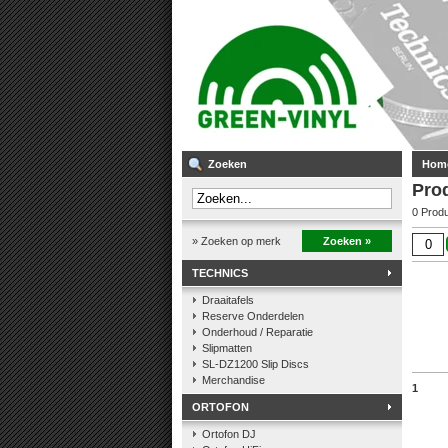
Zoeken
Hom
Pro
0 Prod
» Zoeken op merk
Zoeken »
TECHNICS
Draaitafels
Reserve Onderdelen
Onderhoud / Reparatie
Slipmatten
SL-DZ1200 Slip Discs
Merchandise
1
ORTOFON
Ortofon DJ