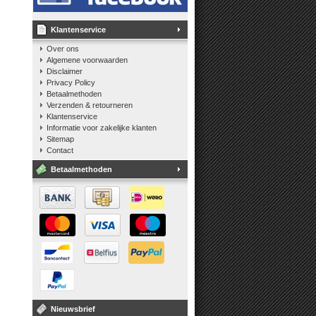
Klantenservice
Over ons
Algemene voorwaarden
Disclaimer
Privacy Policy
Betaalmethoden
Verzenden & retourneren
Klantenservice
Informatie voor zakelijke klanten
Sitemap
Contact
Betaalmethoden
Nieuwsbrief