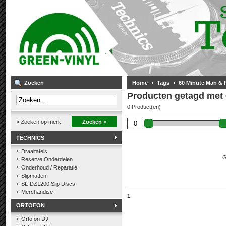
Zoeken
Home
Tags
60 Minute Man & 
Producten getagd met
0 Product(en)
» Zoeken op merk
Zoeken »
TECHNICS
Draaitafels
G
Reserve Onderdelen
Onderhoud / Reparatie
Slipmatten
SL-DZ1200 Slip Discs
Merchandise
1
ORTOFON
Ortofon DJ