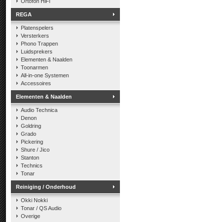
Ortofon HiFi
REGA
Platenspelers
Versterkers
Phono Trappen
Luidsprekers
Elementen & Naalden
Toonarmen
All-in-one Systemen
Accessoires
Elementen & Naalden
Audio Technica
Denon
Goldring
Grado
Pickering
Shure / Jico
Stanton
Technics
Tonar
Reiniging / Onderhoud
Okki Nokki
Tonar / QS Audio
Overige