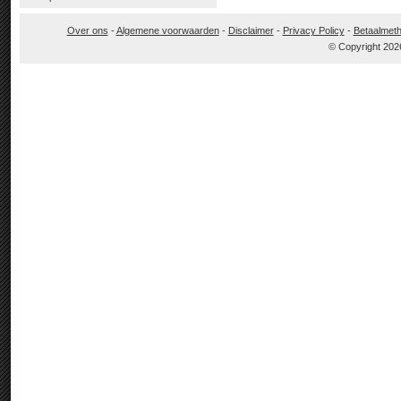
Over ons
-
Algemene voorwaarden
-
Disclaimer
-
Privacy Policy
-
Betaalmet
© Copyright 202