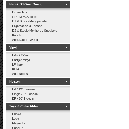
Hi-fi & DJ Gear Overig
Draaitafels
CD / MP3 Spelers
DJ & Studio Mengpanelen
Flightcases & Tassen
DJ & Studio Monitors / Speakers
Kabels
Apparatuur Overig
Vinyl
LP's / 12"es
Partijen vinyl
LP lijsten
Klokken
Accesoires
Hoezen
LP / 12" Hoezen
Single / 7" Hoezen
EP / 10" Hoezen
Toys & Collectibles
Funko
Lego
Playmobil
Super 7