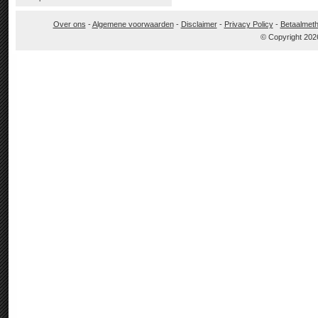
Over ons
-
Algemene voorwaarden
-
Disclaimer
-
Privacy Policy
-
Betaalmet
© Copyright 202