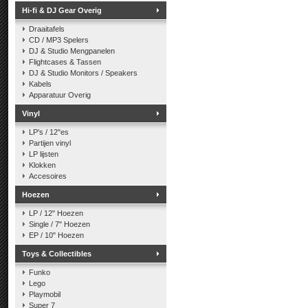
Hi-fi & DJ Gear Overig
Draaitafels
CD / MP3 Spelers
DJ & Studio Mengpanelen
Flightcases & Tassen
DJ & Studio Monitors / Speakers
Kabels
Apparatuur Overig
Vinyl
LP's / 12"es
Partijen vinyl
LP lijsten
Klokken
Accesoires
Hoezen
LP / 12" Hoezen
Single / 7" Hoezen
EP / 10" Hoezen
Toys & Collectibles
Funko
Lego
Playmobil
Super 7