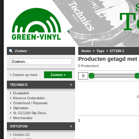
Zoeken
Home
Tags
577189-1
Producten getagd met
0 Product(en)
» Zoeken op merk
Zoeken »
TECHNICS
Draaitafels
G
Reserve Onderdelen
Onderhoud / Reparatie
Slipmatten
SL-DZ1200 Slip Discs
Merchandise
1
ORTOFON
Ortofon DJ