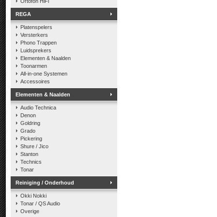
Ortofon HiFi
REGA
Platenspelers
Versterkers
Phono Trappen
Luidsprekers
Elementen & Naalden
Toonarmen
All-in-one Systemen
Accessoires
Elementen & Naalden
Audio Technica
Denon
Goldring
Grado
Pickering
Shure / Jico
Stanton
Technics
Tonar
Reiniging / Onderhoud
Okki Nokki
Tonar / QS Audio
Overige