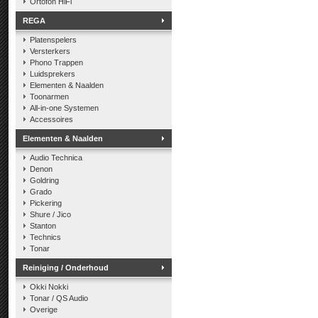
Ortofon HiFi
REGA
Platenspelers
Versterkers
Phono Trappen
Luidsprekers
Elementen & Naalden
Toonarmen
All-in-one Systemen
Accessoires
Elementen & Naalden
Audio Technica
Denon
Goldring
Grado
Pickering
Shure / Jico
Stanton
Technics
Tonar
Reiniging / Onderhoud
Okki Nokki
Tonar / QS Audio
Overige