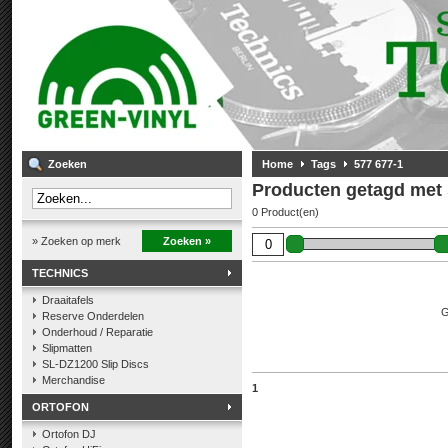
Zoeken
Home
Tags
577 677-1
Producten getagd met 
0 Product(en)
» Zoeken op merk
Zoeken »
TECHNICS
Draaitafels
G
Reserve Onderdelen
Onderhoud / Reparatie
Slipmatten
SL-DZ1200 Slip Discs
Merchandise
1
ORTOFON
Ortofon DJ