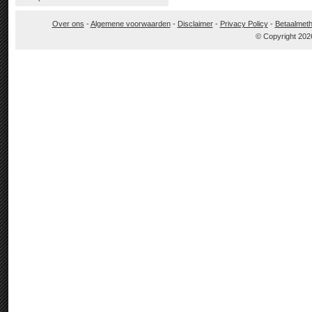
Over ons
-
Algemene voorwaarden
-
Disclaimer
-
Privacy Policy
-
Betaalmet
© Copyright 202