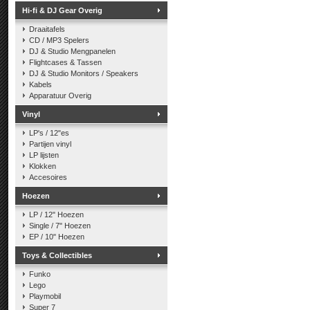
Hi-fi & DJ Gear Overig
Draaitafels
CD / MP3 Spelers
DJ & Studio Mengpanelen
Flightcases & Tassen
DJ & Studio Monitors / Speakers
Kabels
Apparatuur Overig
Vinyl
LP's / 12"es
Partijen vinyl
LP lijsten
Klokken
Accesoires
Hoezen
LP / 12" Hoezen
Single / 7" Hoezen
EP / 10" Hoezen
Toys & Collectibles
Funko
Lego
Playmobil
Super 7