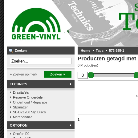
Zoeken
Home
Tags
573 985-1
Producten getagd met 
0 Product(en)
» Zoeken op merk
Zoeken »
TECHNICS
Draaitafels
G
Reserve Onderdelen
Onderhoud / Reparatie
Slipmatten
SL-DZ1200 Slip Discs
Merchandise
1
ORTOFON
Ortofon DJ