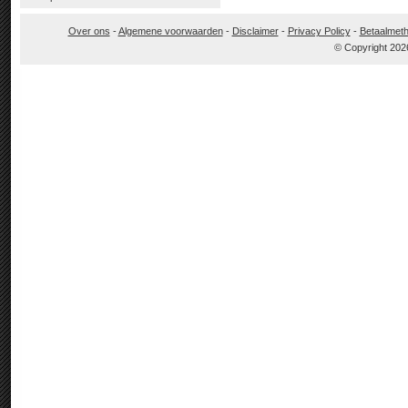
Over ons
-
Algemene voorwaarden
-
Disclaimer
-
Privacy Policy
-
Betaalmet
© Copyright 202