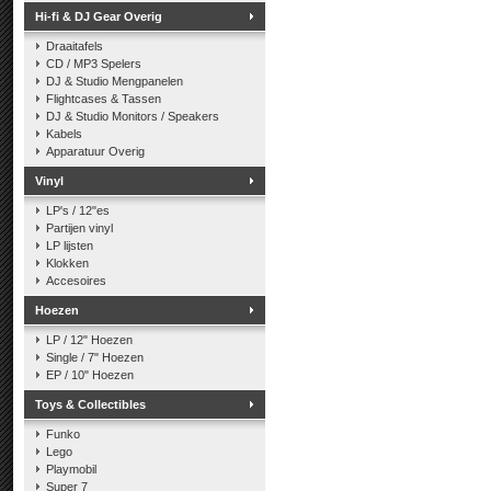
Hi-fi & DJ Gear Overig
Draaitafels
CD / MP3 Spelers
DJ & Studio Mengpanelen
Flightcases & Tassen
DJ & Studio Monitors / Speakers
Kabels
Apparatuur Overig
Vinyl
LP's / 12"es
Partijen vinyl
LP lijsten
Klokken
Accesoires
Hoezen
LP / 12" Hoezen
Single / 7" Hoezen
EP / 10" Hoezen
Toys & Collectibles
Funko
Lego
Playmobil
Super 7