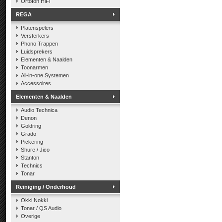
Ortofon HiFi
REGA
Platenspelers
Versterkers
Phono Trappen
Luidsprekers
Elementen & Naalden
Toonarmen
All-in-one Systemen
Accessoires
Elementen & Naalden
Audio Technica
Denon
Goldring
Grado
Pickering
Shure / Jico
Stanton
Technics
Tonar
Reiniging / Onderhoud
Okki Nokki
Tonar / QS Audio
Overige