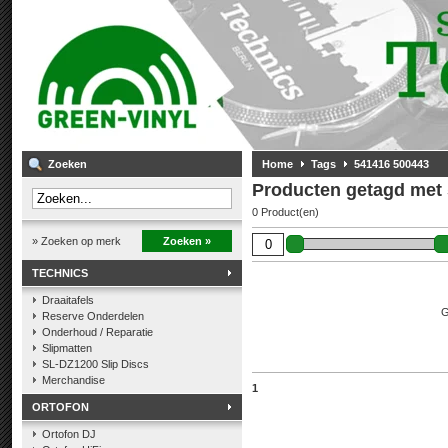
Zoeken
Home
Tags
541416 500443
Producten getagd met
0 Product(en)
» Zoeken op merk
Zoeken »
TECHNICS
Draaitafels
G
Reserve Onderdelen
Onderhoud / Reparatie
Slipmatten
SL-DZ1200 Slip Discs
Merchandise
1
ORTOFON
Ortofon DJ