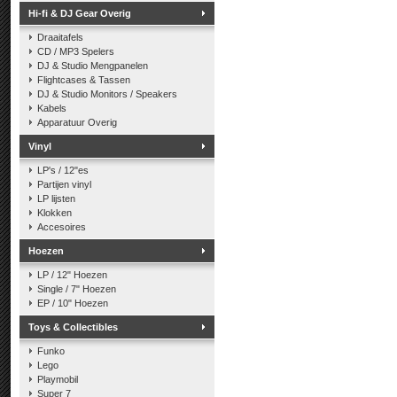
Hi-fi & DJ Gear Overig
Draaitafels
CD / MP3 Spelers
DJ & Studio Mengpanelen
Flightcases & Tassen
DJ & Studio Monitors / Speakers
Kabels
Apparatuur Overig
Vinyl
LP's / 12"es
Partijen vinyl
LP lijsten
Klokken
Accesoires
Hoezen
LP / 12" Hoezen
Single / 7" Hoezen
EP / 10" Hoezen
Toys & Collectibles
Funko
Lego
Playmobil
Super 7