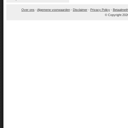
Over ons
-
Algemene voorwaarden
-
Disclaimer
-
Privacy Policy
-
Betaalmet
© Copyright 202