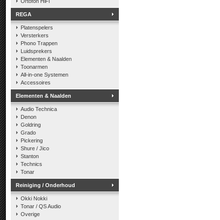
Ortofon HiFi
REGA
Platenspelers
Versterkers
Phono Trappen
Luidsprekers
Elementen & Naalden
Toonarmen
All-in-one Systemen
Accessoires
Elementen & Naalden
Audio Technica
Denon
Goldring
Grado
Pickering
Shure / Jico
Stanton
Technics
Tonar
Reiniging / Onderhoud
Okki Nokki
Tonar / QS Audio
Overige