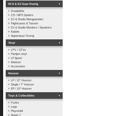
Hi-fi & DJ Gear Overig
Draaitafels
CD / MP3 Spelers
DJ & Studio Mengpanelen
Flightcases & Tassen
DJ & Studio Monitors / Speakers
Kabels
Apparatuur Overig
Vinyl
LP's / 12"es
Partijen vinyl
LP lijsten
Klokken
Accesoires
Hoezen
LP / 12" Hoezen
Single / 7" Hoezen
EP / 10" Hoezen
Toys & Collectibles
Funko
Lego
Playmobil
Super 7