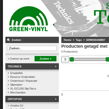
Zoeken
Home
Tags
5099930438897
Producten getagd met
0 Product(en)
» Zoeken op merk
Zoeken »
TECHNICS
Draaitafels
G
Reserve Onderdelen
Onderhoud / Reparatie
Slipmatten
SL-DZ1200 Slip Discs
Merchandise
1
ORTOFON
Ortofon DJ