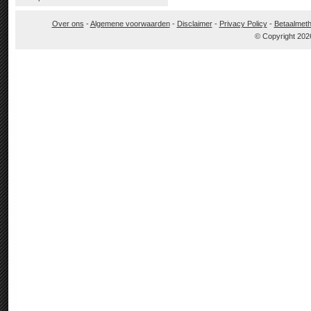
Over ons
-
Algemene voorwaarden
-
Disclaimer
-
Privacy Policy
-
Betaalmet
© Copyright 202