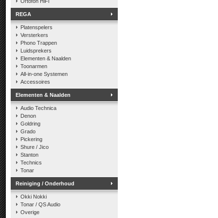
Ortofon HiFi
REGA
Platenspelers
Versterkers
Phono Trappen
Luidsprekers
Elementen & Naalden
Toonarmen
All-in-one Systemen
Accessoires
Elementen & Naalden
Audio Technica
Denon
Goldring
Grado
Pickering
Shure / Jico
Stanton
Technics
Tonar
Reiniging / Onderhoud
Okki Nokki
Tonar / QS Audio
Overige