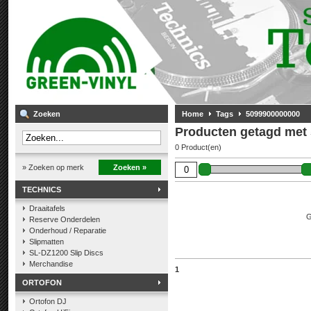
Zoeken
Home
Tags
5099900000000
Producten getagd met
0 Product(en)
» Zoeken op merk
Zoeken »
TECHNICS
Draaitafels
G
Reserve Onderdelen
Onderhoud / Reparatie
Slipmatten
SL-DZ1200 Slip Discs
Merchandise
1
ORTOFON
Ortofon DJ