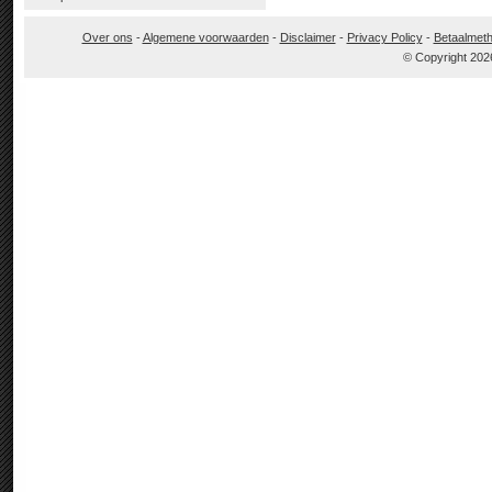
Over ons
-
Algemene voorwaarden
-
Disclaimer
-
Privacy Policy
-
Betaalmet
© Copyright 202