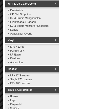
Hi-fi & DJ Gear Overig
Draaitafels
CD / MP3 Spelers
DJ & Studio Mengpanelen
Flightcases & Tassen
DJ & Studio Monitors / Speakers
Kabels
Apparatuur Overig
Vinyl
LP's / 12"es
Partijen vinyl
LP lijsten
Klokken
Accesoires
Hoezen
LP / 12" Hoezen
Single / 7" Hoezen
EP / 10" Hoezen
Toys & Collectibles
Funko
Lego
Playmobil
Super 7