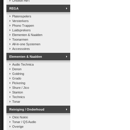
Ortofon HiFi
REGA
Platenspelers
Versterkers
Phono Trappen
Luidsprekers
Elementen & Naalden
Toonarmen
All-in-one Systemen
Accessoires
Elementen & Naalden
Audio Technica
Denon
Goldring
Grado
Pickering
Shure / Jico
Stanton
Technics
Tonar
Reiniging / Onderhoud
Okki Nokki
Tonar / QS Audio
Overige