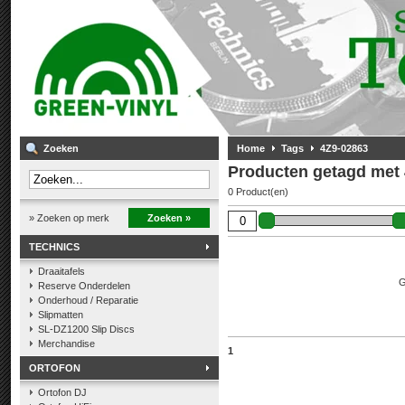
Zoeken
Home
Tags
4Z9-02863
Producten getagd met
0 Product(en)
» Zoeken op merk
Zoeken »
TECHNICS
Draaitafels
G
Reserve Onderdelen
Onderhoud / Reparatie
Slipmatten
SL-DZ1200 Slip Discs
Merchandise
1
ORTOFON
Ortofon DJ