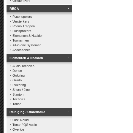
Ortofon HiFi
REGA
Platenspelers
Versterkers
Phono Trappen
Luidsprekers
Elementen & Naalden
Toonarmen
All-in-one Systemen
Accessoires
Elementen & Naalden
Audio Technica
Denon
Goldring
Grado
Pickering
Shure / Jico
Stanton
Technics
Tonar
Reiniging / Onderhoud
Okki Nokki
Tonar / QS Audio
Overige