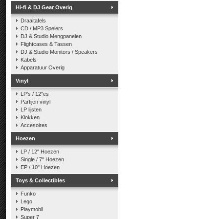
Hi-fi & DJ Gear Overig
Draaitafels
CD / MP3 Spelers
DJ & Studio Mengpanelen
Flightcases & Tassen
DJ & Studio Monitors / Speakers
Kabels
Apparatuur Overig
Vinyl
LP's / 12"es
Partijen vinyl
LP lijsten
Klokken
Accesoires
Hoezen
LP / 12" Hoezen
Single / 7" Hoezen
EP / 10" Hoezen
Toys & Collectibles
Funko
Lego
Playmobil
Super 7