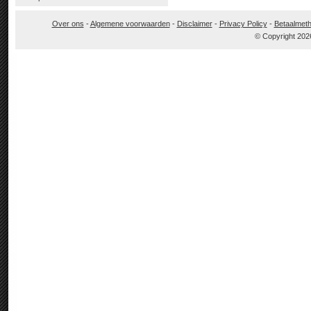
Over ons
-
Algemene voorwaarden
-
Disclaimer
-
Privacy Policy
-
Betaalmet
© Copyright 202