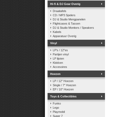
Hi-fi & DJ Gear Overig
Draaitafels
CD / MP3 Spelers
DJ & Studio Mengpanelen
Flightcases & Tassen
DJ & Studio Monitors / Speakers
Kabels
Apparatuur Overig
Vinyl
LP's / 12"es
Partijen vinyl
LP lijsten
Klokken
Accesoires
Hoezen
LP / 12" Hoezen
Single / 7" Hoezen
EP / 10" Hoezen
Toys & Collectibles
Funko
Lego
Playmobil
Super 7