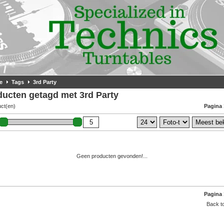
e
Tags
3rd Party
ducten getagd met 3rd Party
uct(en)
Pagina 
Geen producten gevonden!...
Pagina 
Back to