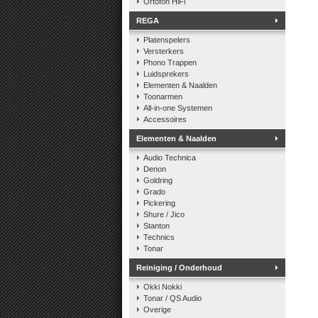
Ortofon HiFi
REGA
Platenspelers
Versterkers
Phono Trappen
Luidsprekers
Elementen & Naalden
Toonarmen
All-in-one Systemen
Accessoires
Elementen & Naalden
Audio Technica
Denon
Goldring
Grado
Pickering
Shure / Jico
Stanton
Technics
Tonar
Reiniging / Onderhoud
Okki Nokki
Tonar / QS Audio
Overige