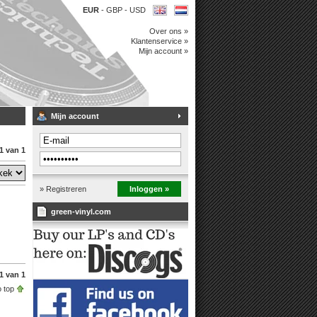
EUR
-
GBP
-
USD
Over ons »
Klantenservice »
Mijn account »
Mijn account
1 van 1
» Registreren
Inloggen »
green-vinyl.com
1 van 1
 top