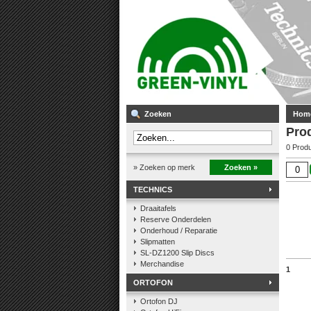
Zoeken
Hom
Pro
0 Prod
» Zoeken op merk
Zoeken »
TECHNICS
Draaitafels
Reserve Onderdelen
Onderhoud / Reparatie
Slipmatten
SL-DZ1200 Slip Discs
Merchandise
1
ORTOFON
Ortofon DJ