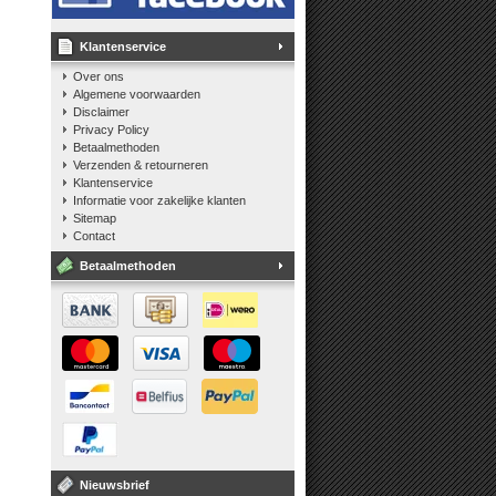
Klantenservice
Over ons
Algemene voorwaarden
Disclaimer
Privacy Policy
Betaalmethoden
Verzenden & retourneren
Klantenservice
Informatie voor zakelijke klanten
Sitemap
Contact
Betaalmethoden
Nieuwsbrief