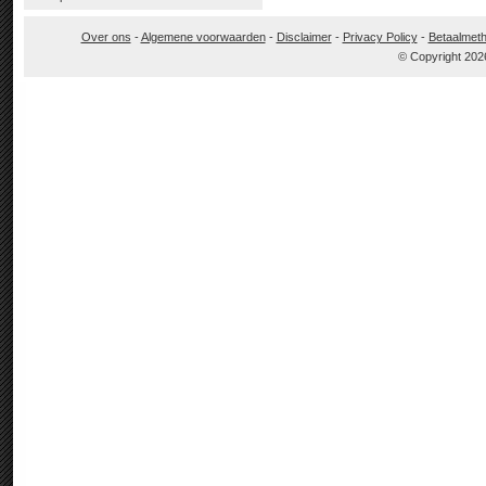
Over ons
-
Algemene voorwaarden
-
Disclaimer
-
Privacy Policy
-
Betaalmet
© Copyright 202