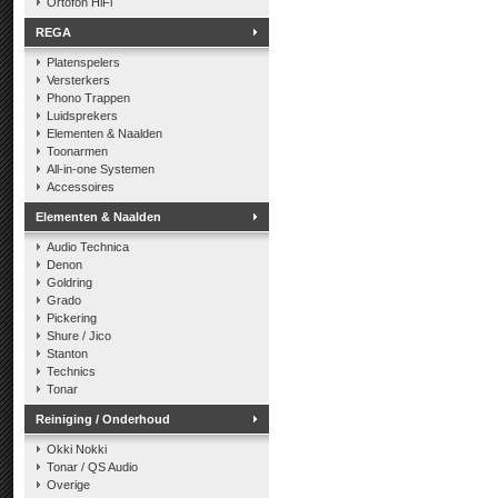
Ortofon HiFi
REGA
Platenspelers
Versterkers
Phono Trappen
Luidsprekers
Elementen & Naalden
Toonarmen
All-in-one Systemen
Accessoires
Elementen & Naalden
Audio Technica
Denon
Goldring
Grado
Pickering
Shure / Jico
Stanton
Technics
Tonar
Reiniging / Onderhoud
Okki Nokki
Tonar / QS Audio
Overige