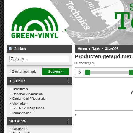
Zoeken
Home
Tags
3Lan006
Producten getagd met
0 Product(en)
» Zoeken op merk
Zoeken »
TECHNICS
Draaitafels
G
Reserve Onderdelen
Onderhoud / Reparatie
Slipmatten
SL-DZ1200 Slip Discs
Merchandise
1
ORTOFON
Ortofon DJ