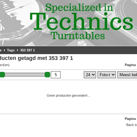
e
Tags
353 397 1
ducten getagd met 353 397 1
uct(en)
Pagina 
Geen producten gevonden!...
Pagina 
Back to