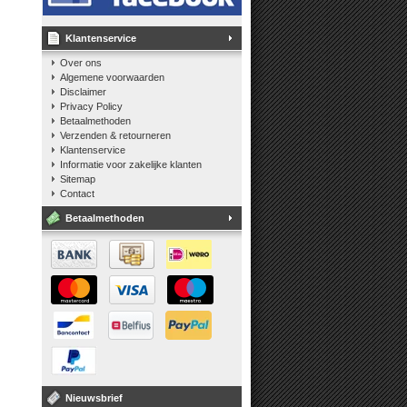
Klantenservice
Over ons
Algemene voorwaarden
Disclaimer
Privacy Policy
Betaalmethoden
Verzenden & retourneren
Klantenservice
Informatie voor zakelijke klanten
Sitemap
Contact
Betaalmethoden
Nieuwsbrief