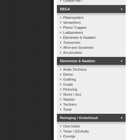
Ortofon HiFi
REGA
Platenspelers
Versterkers
Phono Trappen
Luidsprekers
Elementen & Naalden
Toonarmen
All-in-one Systemen
Accessoires
Elementen & Naalden
Audio Technica
Denon
Goldring
Grado
Pickering
Shure / Jico
Stanton
Technics
Tonar
Reiniging / Onderhoud
Okki Nokki
Tonar / QS Audio
Overige