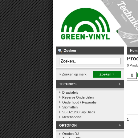
Zoeken
Hom
Pro
0 Prod
» Zoeken op merk
Zoeken »
TECHNICS
Draaitafels
Reserve Onderdelen
Onderhoud / Reparatie
Slipmatten
SL-DZ1200 Slip Discs
Merchandise
1
ORTOFON
Ortofon DJ