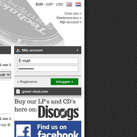
EUR
-
GBP
-
USD
Over ons »
Klantenservice »
Mijn account »
Mijn account
1 van 1
» Registreren
Inloggen »
green-vinyl.com
1 van 1
 top