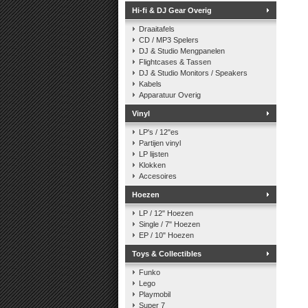
Hi-fi & DJ Gear Overig
Draaitafels
CD / MP3 Spelers
DJ & Studio Mengpanelen
Flightcases & Tassen
DJ & Studio Monitors / Speakers
Kabels
Apparatuur Overig
Vinyl
LP's / 12"es
Partijen vinyl
LP lijsten
Klokken
Accesoires
Hoezen
LP / 12" Hoezen
Single / 7" Hoezen
EP / 10" Hoezen
Toys & Collectibles
Funko
Lego
Playmobil
Super 7