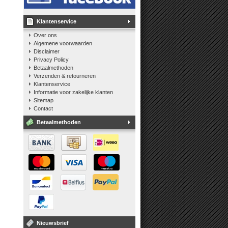
Klantenservice
Over ons
Algemene voorwaarden
Disclaimer
Privacy Policy
Betaalmethoden
Verzenden & retourneren
Klantenservice
Informatie voor zakelijke klanten
Sitemap
Contact
Betaalmethoden
Nieuwsbrief