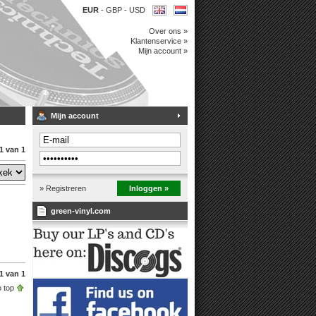
EUR
-
GBP
-
USD
Over ons »
Klantenservice »
Mijn account »
Mijn account
1 van 1
» Registreren
Inloggen »
green-vinyl.com
1 van 1
 top