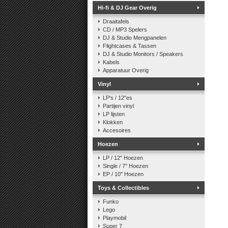
Hi-fi & DJ Gear Overig
Draaitafels
CD / MP3 Spelers
DJ & Studio Mengpanelen
Flightcases & Tassen
DJ & Studio Monitors / Speakers
Kabels
Apparatuur Overig
Vinyl
LP's / 12"es
Partijen vinyl
LP lijsten
Klokken
Accesoires
Hoezen
LP / 12" Hoezen
Single / 7" Hoezen
EP / 10" Hoezen
Toys & Collectibles
Funko
Lego
Playmobil
Super 7