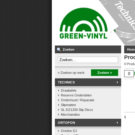
Zoeken
Hom
Pro
0 Prod
» Zoeken op merk
Zoeken »
TECHNICS
Draaitafels
Reserve Onderdelen
Onderhoud / Reparatie
Slipmatten
SL-DZ1200 Slip Discs
Merchandise
1
ORTOFON
Ortofon DJ