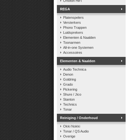
Ortofon HiFi
REGA
Platenspelers
Versterkers
Phono Trappen
Luidsprekers
Elementen & Naalden
Toonarmen
All-in-one Systemen
Accessoires
Elementen & Naalden
Audio Technica
Denon
Goldring
Grado
Pickering
Shure / Jico
Stanton
Technics
Tonar
Reiniging / Onderhoud
Okki Nokki
Tonar / QS Audio
Overige