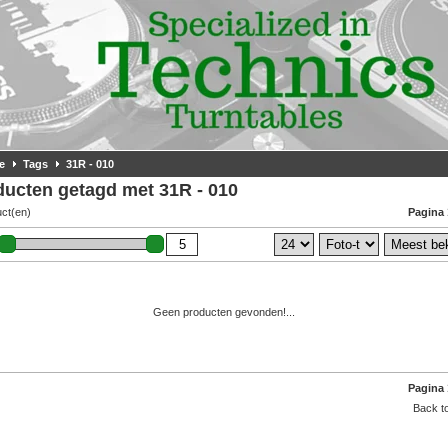
e
Tags
31R - 010
ducten getagd met 31R - 010
uct(en)
Pagina 
Geen producten gevonden!...
Pagina 
Back to