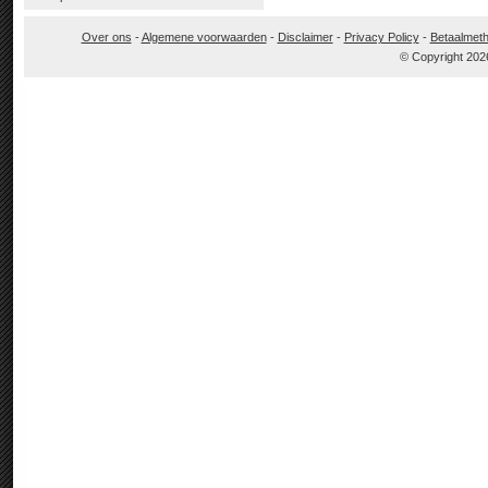
Over ons
-
Algemene voorwaarden
-
Disclaimer
-
Privacy Policy
-
Betaalmet
© Copyright 202