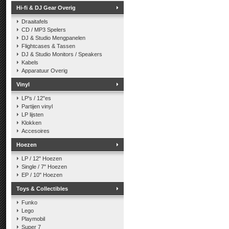
Hi-fi & DJ Gear Overig
Draaitafels
CD / MP3 Spelers
DJ & Studio Mengpanelen
Flightcases & Tassen
DJ & Studio Monitors / Speakers
Kabels
Apparatuur Overig
Vinyl
LP's / 12"es
Partijen vinyl
LP lijsten
Klokken
Accesoires
Hoezen
LP / 12" Hoezen
Single / 7" Hoezen
EP / 10" Hoezen
Toys & Collectibles
Funko
Lego
Playmobil
Super 7