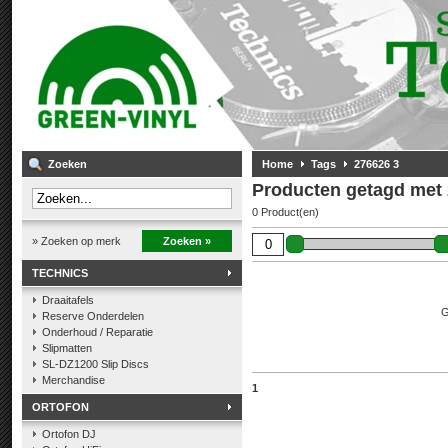
Zoeken
Home
Tags
276626 3
Producten getagd met 
0 Product(en)
» Zoeken op merk
Zoeken »
TECHNICS
Draaitafels
G
Reserve Onderdelen
Onderhoud / Reparatie
Slipmatten
SL-DZ1200 Slip Discs
Merchandise
1
ORTOFON
Ortofon DJ