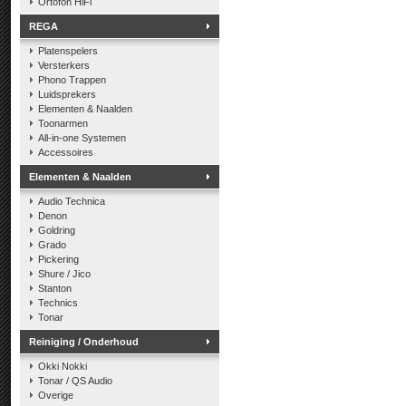
Ortofon HiFi
REGA
Platenspelers
Versterkers
Phono Trappen
Luidsprekers
Elementen & Naalden
Toonarmen
All-in-one Systemen
Accessoires
Elementen & Naalden
Audio Technica
Denon
Goldring
Grado
Pickering
Shure / Jico
Stanton
Technics
Tonar
Reiniging / Onderhoud
Okki Nokki
Tonar / QS Audio
Overige