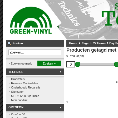
Zoeken
Home
Tags
27 Hours A Day Pa
Producten getagd met 
0 Product(en)
» Zoeken op merk
Zoeken »
TECHNICS
Draaitafels
G
Reserve Onderdelen
Onderhoud / Reparatie
Slipmatten
SL-DZ1200 Slip Discs
Merchandise
1
ORTOFON
Ortofon DJ