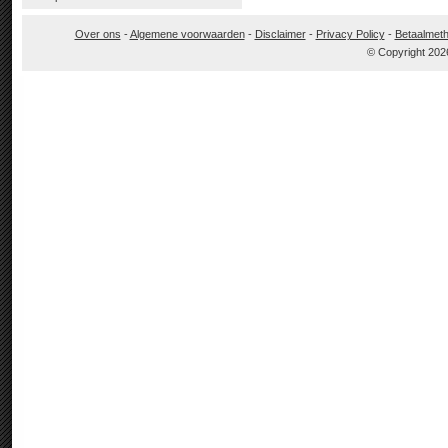
Over ons
-
Algemene voorwaarden
-
Disclaimer
-
Privacy Policy
-
Betaalmet
© Copyright 202