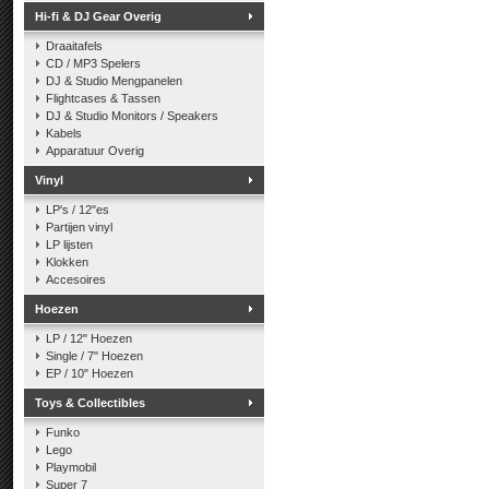
Hi-fi & DJ Gear Overig
Draaitafels
CD / MP3 Spelers
DJ & Studio Mengpanelen
Flightcases & Tassen
DJ & Studio Monitors / Speakers
Kabels
Apparatuur Overig
Vinyl
LP's / 12"es
Partijen vinyl
LP lijsten
Klokken
Accesoires
Hoezen
LP / 12" Hoezen
Single / 7" Hoezen
EP / 10" Hoezen
Toys & Collectibles
Funko
Lego
Playmobil
Super 7