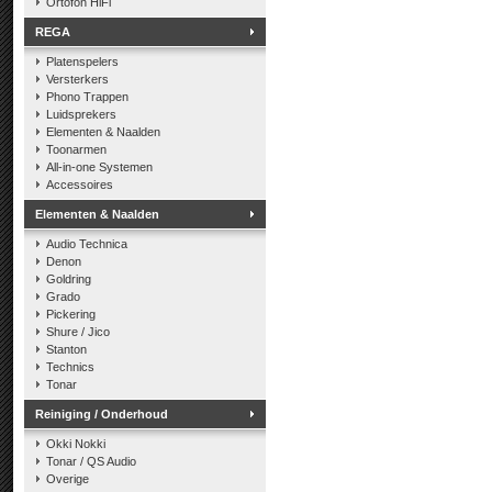
Ortofon HiFi
REGA
Platenspelers
Versterkers
Phono Trappen
Luidsprekers
Elementen & Naalden
Toonarmen
All-in-one Systemen
Accessoires
Elementen & Naalden
Audio Technica
Denon
Goldring
Grado
Pickering
Shure / Jico
Stanton
Technics
Tonar
Reiniging / Onderhoud
Okki Nokki
Tonar / QS Audio
Overige