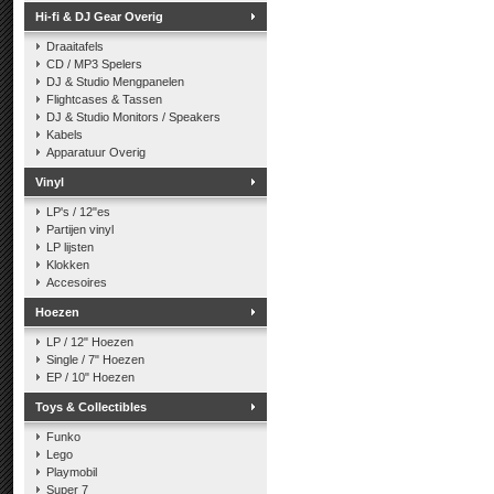
Hi-fi & DJ Gear Overig
Draaitafels
CD / MP3 Spelers
DJ & Studio Mengpanelen
Flightcases & Tassen
DJ & Studio Monitors / Speakers
Kabels
Apparatuur Overig
Vinyl
LP's / 12"es
Partijen vinyl
LP lijsten
Klokken
Accesoires
Hoezen
LP / 12" Hoezen
Single / 7" Hoezen
EP / 10" Hoezen
Toys & Collectibles
Funko
Lego
Playmobil
Super 7