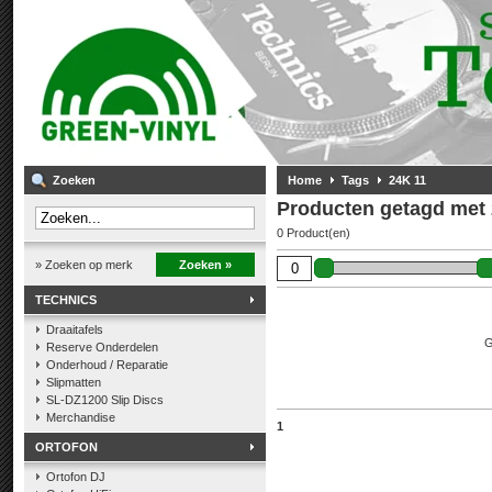
Zoeken
Home
Tags
24K 11
Producten getagd met 
0 Product(en)
» Zoeken op merk
Zoeken »
TECHNICS
Draaitafels
G
Reserve Onderdelen
Onderhoud / Reparatie
Slipmatten
SL-DZ1200 Slip Discs
Merchandise
1
ORTOFON
Ortofon DJ