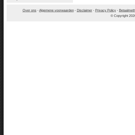
Over ons
-
Algemene voorwaarden
-
Disclaimer
-
Privacy Policy
-
Betaalmet
© Copyright 202