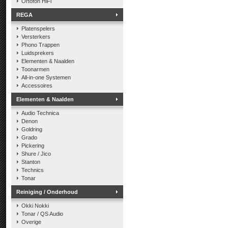
Ortofon HiFi
REGA
Platenspelers
Versterkers
Phono Trappen
Luidsprekers
Elementen & Naalden
Toonarmen
All-in-one Systemen
Accessoires
Elementen & Naalden
Audio Technica
Denon
Goldring
Grado
Pickering
Shure / Jico
Stanton
Technics
Tonar
Reiniging / Onderhoud
Okki Nokki
Tonar / QS Audio
Overige