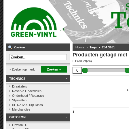
Zoeken
Home
Tags
234 3161
Producten getagd met 
0 Product(en)
» Zoeken op merk
Zoeken »
TECHNICS
Draaitafels
G
Reserve Onderdelen
Onderhoud / Reparatie
Slipmatten
SL-DZ1200 Slip Discs
Merchandise
1
ORTOFON
Ortofon DJ