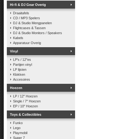
Hi-fi & DJ Gear Overig
Draaitafels
CD / MP3 Spelers
DJ & Studio Mengpanelen
Flightcases & Tassen
DJ & Studio Monitors / Speakers
Kabels
Apparatuur Overig
Vinyl
LP's / 12"es
Partijen vinyl
LP lijsten
Klokken
Accesoires
Hoezen
LP / 12" Hoezen
Single / 7" Hoezen
EP / 10" Hoezen
Toys & Collectibles
Funko
Lego
Playmobil
Super 7