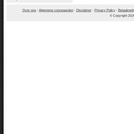
Over ons
-
Algemene voorwaarden
-
Disclaimer
-
Privacy Policy
-
Betaalmet
© Copyright 202