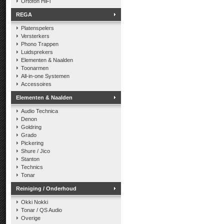
Ortofon HiFi
REGA
Platenspelers
Versterkers
Phono Trappen
Luidsprekers
Elementen & Naalden
Toonarmen
All-in-one Systemen
Accessoires
Elementen & Naalden
Audio Technica
Denon
Goldring
Grado
Pickering
Shure / Jico
Stanton
Technics
Tonar
Reiniging / Onderhoud
Okki Nokki
Tonar / QS Audio
Overige