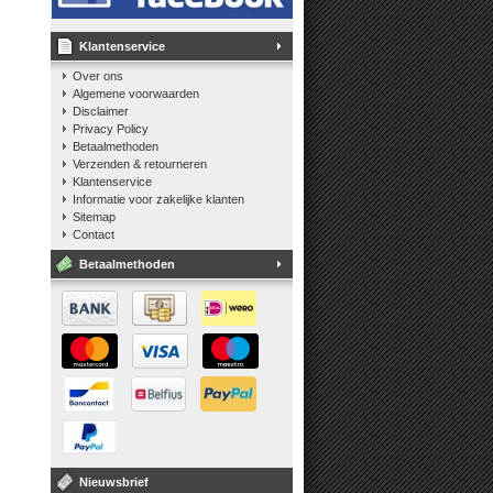
Klantenservice
Over ons
Algemene voorwaarden
Disclaimer
Privacy Policy
Betaalmethoden
Verzenden & retourneren
Klantenservice
Informatie voor zakelijke klanten
Sitemap
Contact
Betaalmethoden
Nieuwsbrief