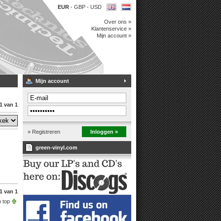
EUR
-
GBP
-
USD
Over ons »
Klantenservice »
Mijn account »
Mijn account
1 van 1
» Registreren
Inloggen »
green-vinyl.com
1 van 1
 top