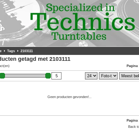
e
Tags
2103111
ducten getagd met 2103111
uct(en)
Pagina 
Geen producten gevonden!...
Pagina 
Back to