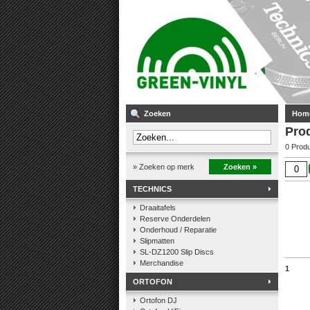
Zoeken
Hom
Pro
0 Prod
» Zoeken op merk
Zoeken »
TECHNICS
Draaitafels
Reserve Onderdelen
Onderhoud / Reparatie
Slipmatten
SL-DZ1200 Slip Discs
Merchandise
1
ORTOFON
Ortofon DJ