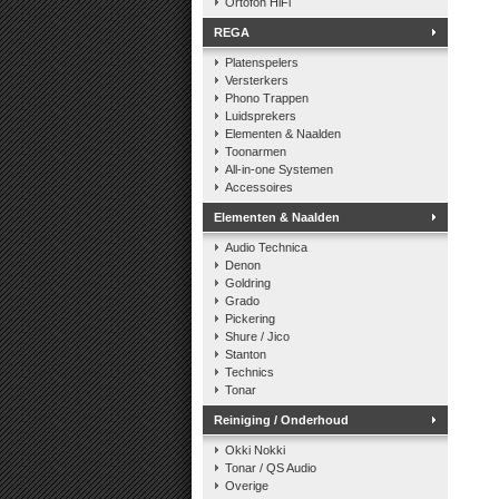
Ortofon HiFi
REGA
Platenspelers
Versterkers
Phono Trappen
Luidsprekers
Elementen & Naalden
Toonarmen
All-in-one Systemen
Accessoires
Elementen & Naalden
Audio Technica
Denon
Goldring
Grado
Pickering
Shure / Jico
Stanton
Technics
Tonar
Reiniging / Onderhoud
Okki Nokki
Tonar / QS Audio
Overige