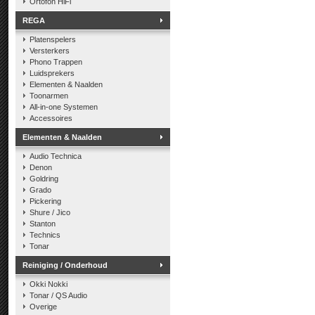
Ortofon HiFi
REGA
Platenspelers
Versterkers
Phono Trappen
Luidsprekers
Elementen & Naalden
Toonarmen
All-in-one Systemen
Accessoires
Elementen & Naalden
Audio Technica
Denon
Goldring
Grado
Pickering
Shure / Jico
Stanton
Technics
Tonar
Reiniging / Onderhoud
Okki Nokki
Tonar / QS Audio
Overige