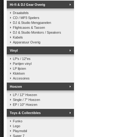
Hi-fi & DJ Gear Overig
Draaitafels
CD / MP3 Spelers
DJ & Studio Mengpanelen
Flightcases & Tassen
DJ & Studio Monitors / Speakers
Kabels
Apparatuur Overig
Vinyl
LP's / 12"es
Partijen vinyl
LP lijsten
Klokken
Accesoires
Hoezen
LP / 12" Hoezen
Single / 7" Hoezen
EP / 10" Hoezen
Toys & Collectibles
Funko
Lego
Playmobil
Super 7