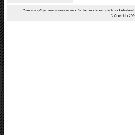
Over ons
-
Algemene voorwaarden
-
Disclaimer
-
Privacy Policy
-
Betaalmet
© Copyright 202