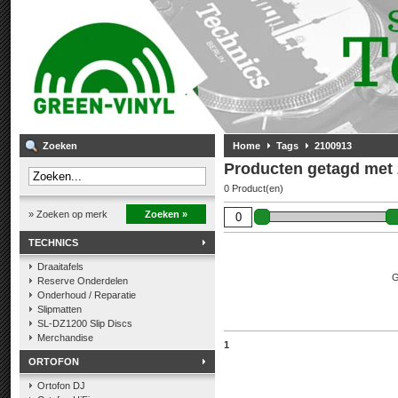
Zoeken
Home
Tags
2100913
Producten getagd met
0 Product(en)
» Zoeken op merk
Zoeken »
TECHNICS
Draaitafels
G
Reserve Onderdelen
Onderhoud / Reparatie
Slipmatten
SL-DZ1200 Slip Discs
Merchandise
1
ORTOFON
Ortofon DJ