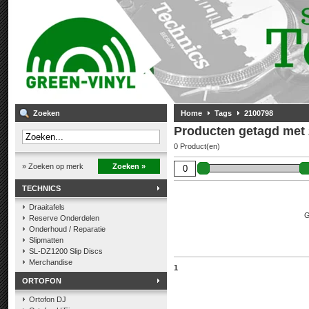
Zoeken
Home
Tags
2100798
Producten getagd met
0 Product(en)
» Zoeken op merk
Zoeken »
TECHNICS
Draaitafels
G
Reserve Onderdelen
Onderhoud / Reparatie
Slipmatten
SL-DZ1200 Slip Discs
Merchandise
1
ORTOFON
Ortofon DJ