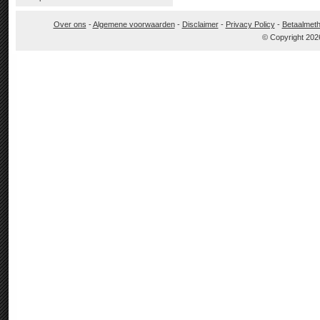
Over ons
-
Algemene voorwaarden
-
Disclaimer
-
Privacy Policy
-
Betaalmet
© Copyright 202