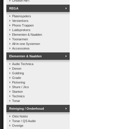
Ortofon HiFi
REGA
Platenspelers
Versterkers
Phono Trappen
Luidsprekers
Elementen & Naalden
Toonarmen
All-in-one Systemen
Accessoires
Elementen & Naalden
Audio Technica
Denon
Goldring
Grado
Pickering
Shure / Jico
Stanton
Technics
Tonar
Reiniging / Onderhoud
Okki Nokki
Tonar / QS Audio
Overige