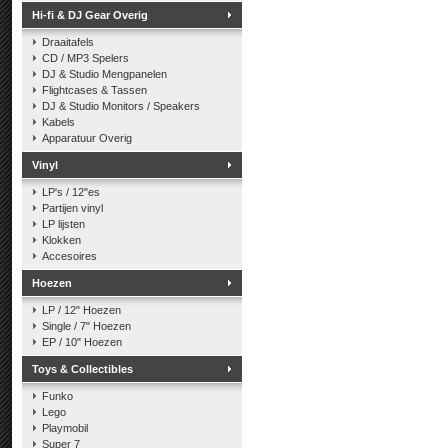
Hi-fi & DJ Gear Overig
Draaitafels
CD / MP3 Spelers
DJ & Studio Mengpanelen
Flightcases & Tassen
DJ & Studio Monitors / Speakers
Kabels
Apparatuur Overig
Vinyl
LP's / 12"es
Partijen vinyl
LP lijsten
Klokken
Accesoires
Hoezen
LP / 12" Hoezen
Single / 7" Hoezen
EP / 10" Hoezen
Toys & Collectibles
Funko
Lego
Playmobil
Super 7