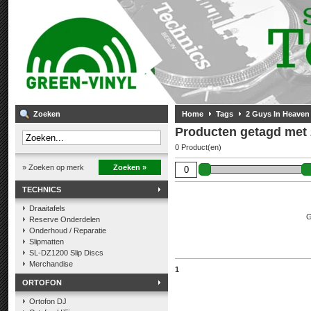
Zoeken
Home
Tags
2 Guys In Heaven
Producten getagd met 
0 Product(en)
» Zoeken op merk
Zoeken »
TECHNICS
Draaitafels
G
Reserve Onderdelen
Onderhoud / Reparatie
Slipmatten
SL-DZ1200 Slip Discs
Merchandise
1
ORTOFON
Ortofon DJ