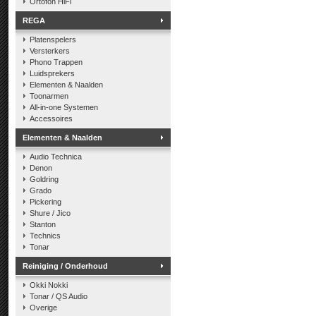
Ortofon HiFi
REGA
Platenspelers
Versterkers
Phono Trappen
Luidsprekers
Elementen & Naalden
Toonarmen
All-in-one Systemen
Accessoires
Elementen & Naalden
Audio Technica
Denon
Goldring
Grado
Pickering
Shure / Jico
Stanton
Technics
Tonar
Reiniging / Onderhoud
Okki Nokki
Tonar / QS Audio
Overige