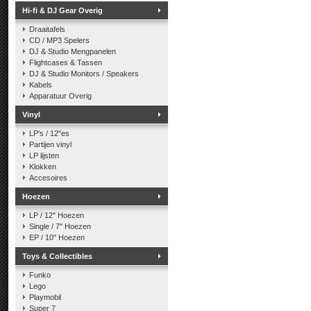
Hi-fi & DJ Gear Overig
Draaitafels
CD / MP3 Spelers
DJ & Studio Mengpanelen
Flightcases & Tassen
DJ & Studio Monitors / Speakers
Kabels
Apparatuur Overig
Vinyl
LP's / 12"es
Partijen vinyl
LP lijsten
Klokken
Accesoires
Hoezen
LP / 12" Hoezen
Single / 7" Hoezen
EP / 10" Hoezen
Toys & Collectibles
Funko
Lego
Playmobil
Super 7