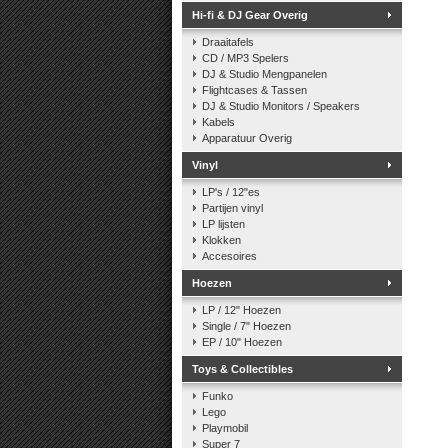
Hi-fi & DJ Gear Overig
Draaitafels
CD / MP3 Spelers
DJ & Studio Mengpanelen
Flightcases & Tassen
DJ & Studio Monitors / Speakers
Kabels
Apparatuur Overig
Vinyl
LP's / 12"es
Partijen vinyl
LP lijsten
Klokken
Accesoires
Hoezen
LP / 12" Hoezen
Single / 7" Hoezen
EP / 10" Hoezen
Toys & Collectibles
Funko
Lego
Playmobil
Super 7