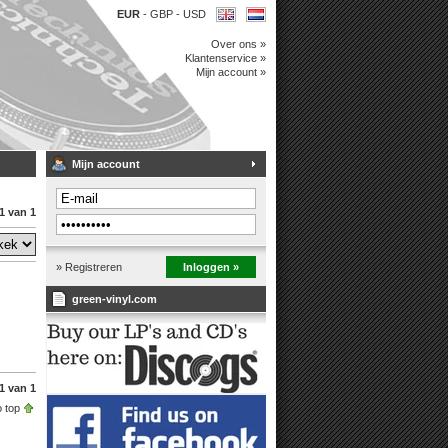
EUR
-
GBP
-
USD
Over ons »
Klantenservice »
Mijn account »
Mijn account
1 van 1
» Registreren
Inloggen »
green-vinyl.com
1 van 1
 top