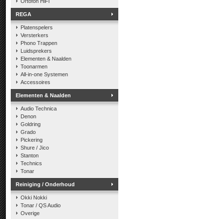
Ortofon HiFi
REGA
Platenspelers
Versterkers
Phono Trappen
Luidsprekers
Elementen & Naalden
Toonarmen
All-in-one Systemen
Accessoires
Elementen & Naalden
Audio Technica
Denon
Goldring
Grado
Pickering
Shure / Jico
Stanton
Technics
Tonar
Reiniging / Onderhoud
Okki Nokki
Tonar / QS Audio
Overige