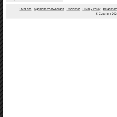
Over ons
-
Algemene voorwaarden
-
Disclaimer
-
Privacy Policy
-
Betaalmet
© Copyright 202