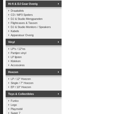
Hi-fi & DJ Gear Overig
Draaitafels
CD / MP3 Spelers
DJ & Studio Mengpanelen
Flightcases & Tassen
DJ & Studio Monitors / Speakers
Kabels
Apparatuur Overig
Vinyl
LP's / 12"es
Partijen vinyl
LP lijsten
Klokken
Accesoires
Hoezen
LP / 12" Hoezen
Single / 7" Hoezen
EP / 10" Hoezen
Toys & Collectibles
Funko
Lego
Playmobil
Super 7