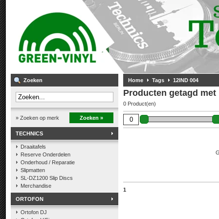
Zoeken
Home
Tags
12IND 004
Producten getagd met
0 Product(en)
» Zoeken op merk
Zoeken »
TECHNICS
Draaitafels
G
Reserve Onderdelen
Onderhoud / Reparatie
Slipmatten
SL-DZ1200 Slip Discs
Merchandise
1
ORTOFON
Ortofon DJ