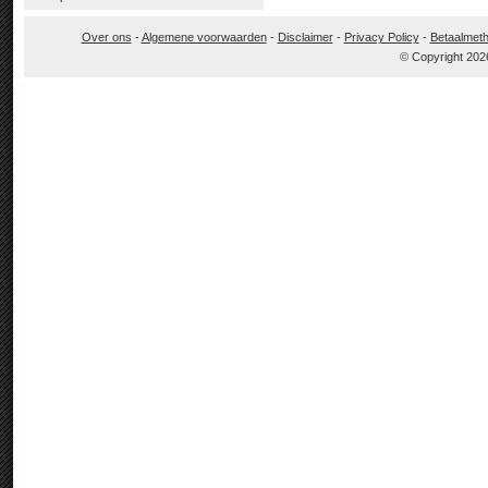
Over ons
-
Algemene voorwaarden
-
Disclaimer
-
Privacy Policy
-
Betaalmet
© Copyright 202