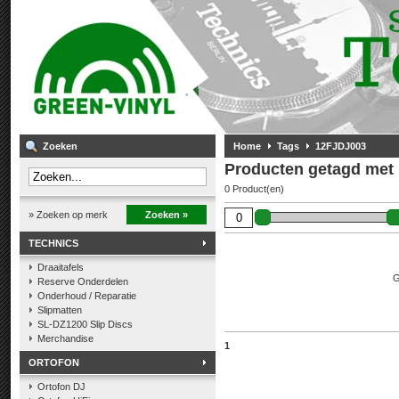
Zoeken
Home
Tags
12FJDJ003
Producten getagd met
0 Product(en)
» Zoeken op merk
Zoeken »
TECHNICS
Draaitafels
G
Reserve Onderdelen
Onderhoud / Reparatie
Slipmatten
SL-DZ1200 Slip Discs
Merchandise
1
ORTOFON
Ortofon DJ