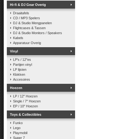
Hi-fi & DJ Gear Overig
Draaitafels
CD / MP3 Spelers
DJ & Studio Mengpanelen
Flightcases & Tassen
DJ & Studio Monitors / Speakers
Kabels
Apparatuur Overig
Vinyl
LP's / 12"es
Partijen vinyl
LP lijsten
Klokken
Accesoires
Hoezen
LP / 12" Hoezen
Single / 7" Hoezen
EP / 10" Hoezen
Toys & Collectibles
Funko
Lego
Playmobil
Super 7