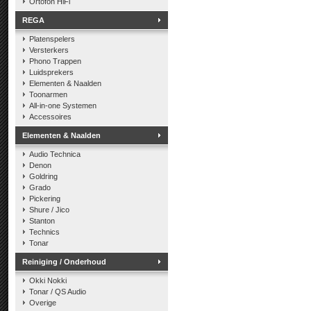
Ortofon HiFi
REGA
Platenspelers
Versterkers
Phono Trappen
Luidsprekers
Elementen & Naalden
Toonarmen
All-in-one Systemen
Accessoires
Elementen & Naalden
Audio Technica
Denon
Goldring
Grado
Pickering
Shure / Jico
Stanton
Technics
Tonar
Reiniging / Onderhoud
Okki Nokki
Tonar / QS Audio
Overige