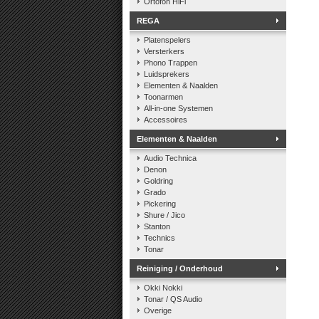
Ortofon HiFi
REGA
Platenspelers
Versterkers
Phono Trappen
Luidsprekers
Elementen & Naalden
Toonarmen
All-in-one Systemen
Accessoires
Elementen & Naalden
Audio Technica
Denon
Goldring
Grado
Pickering
Shure / Jico
Stanton
Technics
Tonar
Reiniging / Onderhoud
Okki Nokki
Tonar / QS Audio
Overige