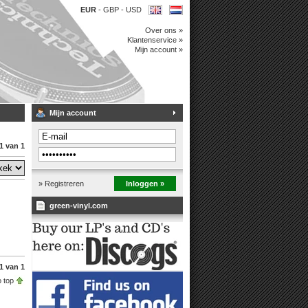
EUR
-
GBP
-
USD
Over ons »
Klantenservice »
Mijn account »
Mijn account
1 van 1
» Registreren
Inloggen »
green-vinyl.com
1 van 1
 top