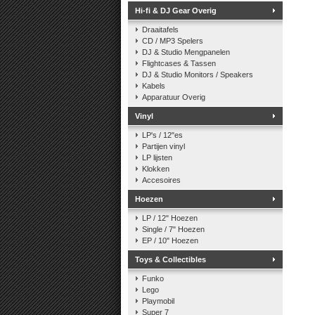
Hi-fi & DJ Gear Overig
Draaitafels
CD / MP3 Spelers
DJ & Studio Mengpanelen
Flightcases & Tassen
DJ & Studio Monitors / Speakers
Kabels
Apparatuur Overig
Vinyl
LP's / 12"es
Partijen vinyl
LP lijsten
Klokken
Accesoires
Hoezen
LP / 12" Hoezen
Single / 7" Hoezen
EP / 10" Hoezen
Toys & Collectibles
Funko
Lego
Playmobil
Super 7