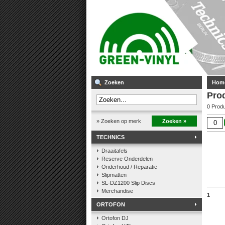
Zoeken
Hom
Pro
0 Prod
» Zoeken op merk
Zoeken »
TECHNICS
Draaitafels
Reserve Onderdelen
Onderhoud / Reparatie
Slipmatten
SL-DZ1200 Slip Discs
Merchandise
1
ORTOFON
Ortofon DJ