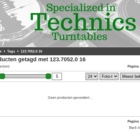
e
Tags
123.7052.0 16
ducten getagd met 123.7052.0 16
uct(en)
Pagina 
Geen producten gevonden!...
Pagina 
Back to