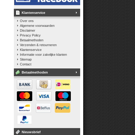
Klantenservice
Over ons
Algemene voorwaarden
Disclaimer
Privacy Policy
Betaalmethoden
Verzenden & retourneren
Klantenservice
Informatie voor zakelijke klanten
Sitemap
Contact
Betaalmethoden
Nieuwsbrief