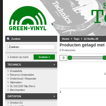
Zoeken
Home
Tags
12 NoMu 29
Producten getagd met
0 Product(en)
» Zoeken op merk
Zoeken »
TECHNICS
Draaitafels
G
Reserve Onderdelen
Onderhoud / Reparatie
Slipmatten
SL-DZ1200 Slip Discs
Merchandise
1
ORTOFON
Ortofon DJ