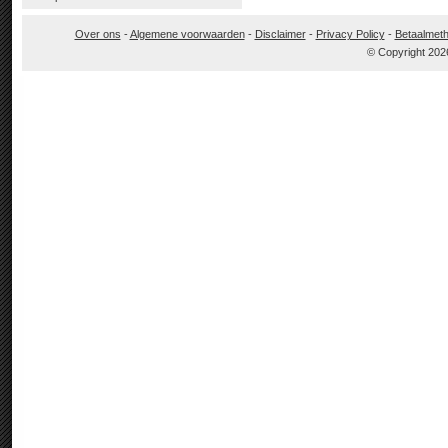
Over ons
-
Algemene voorwaarden
-
Disclaimer
-
Privacy Policy
-
Betaalmet
© Copyright 202