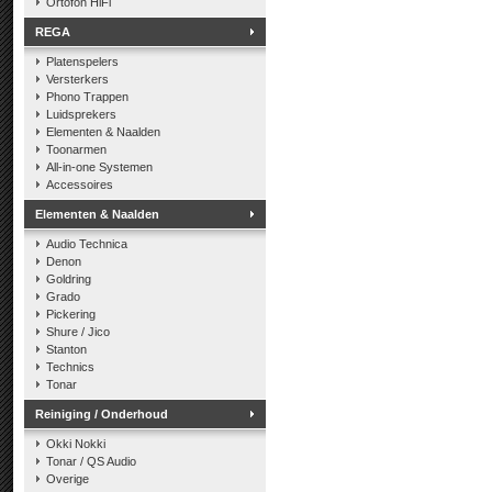
Ortofon HiFi
REGA
Platenspelers
Versterkers
Phono Trappen
Luidsprekers
Elementen & Naalden
Toonarmen
All-in-one Systemen
Accessoires
Elementen & Naalden
Audio Technica
Denon
Goldring
Grado
Pickering
Shure / Jico
Stanton
Technics
Tonar
Reiniging / Onderhoud
Okki Nokki
Tonar / QS Audio
Overige