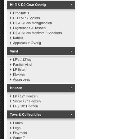
Hi-fi & DJ Gear Overig
Draaitafels
CD / MP3 Spelers
DJ & Studio Mengpanelen
Flightcases & Tassen
DJ & Studio Monitors / Speakers
Kabels
Apparatuur Overig
Vinyl
LP's / 12"es
Partijen vinyl
LP lijsten
Klokken
Accesoires
Hoezen
LP / 12" Hoezen
Single / 7" Hoezen
EP / 10" Hoezen
Toys & Collectibles
Funko
Lego
Playmobil
Super 7