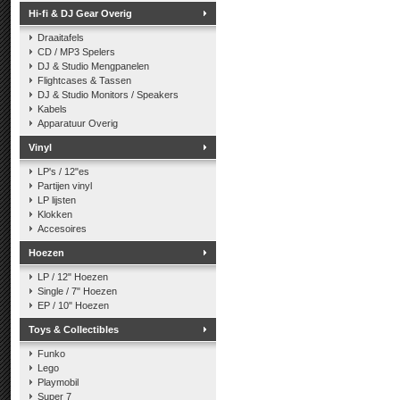
Hi-fi & DJ Gear Overig
Draaitafels
CD / MP3 Spelers
DJ & Studio Mengpanelen
Flightcases & Tassen
DJ & Studio Monitors / Speakers
Kabels
Apparatuur Overig
Vinyl
LP's / 12"es
Partijen vinyl
LP lijsten
Klokken
Accesoires
Hoezen
LP / 12" Hoezen
Single / 7" Hoezen
EP / 10" Hoezen
Toys & Collectibles
Funko
Lego
Playmobil
Super 7