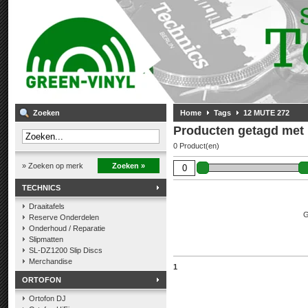
Zoeken
Home
Tags
12 MUTE 272
Producten getagd met
0 Product(en)
» Zoeken op merk
Zoeken »
TECHNICS
Draaitafels
G
Reserve Onderdelen
Onderhoud / Reparatie
Slipmatten
SL-DZ1200 Slip Discs
Merchandise
1
ORTOFON
Ortofon DJ