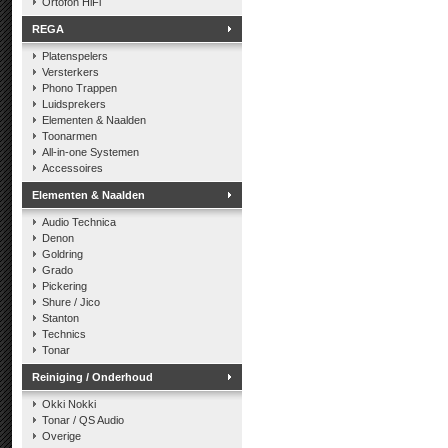
Ortofon HiFi
REGA
Platenspelers
Versterkers
Phono Trappen
Luidsprekers
Elementen & Naalden
Toonarmen
All-in-one Systemen
Accessoires
Elementen & Naalden
Audio Technica
Denon
Goldring
Grado
Pickering
Shure / Jico
Stanton
Technics
Tonar
Reiniging / Onderhoud
Okki Nokki
Tonar / QS Audio
Overige