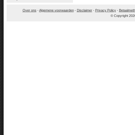
Over ons
-
Algemene voorwaarden
-
Disclaimer
-
Privacy Policy
-
Betaalmet
© Copyright 202